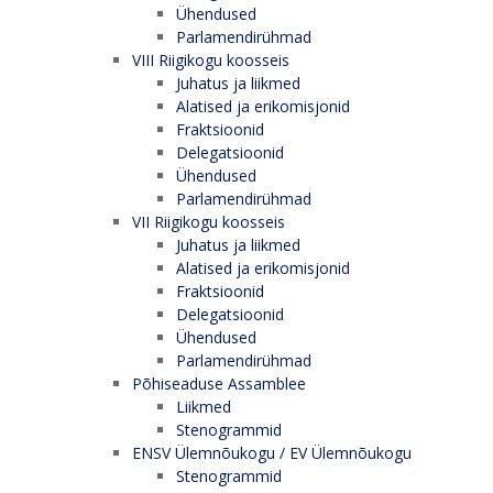
Ühendused
Parlamendirühmad
VIII Riigikogu koosseis
Juhatus ja liikmed
Alatised ja erikomisjonid
Fraktsioonid
Delegatsioonid
Ühendused
Parlamendirühmad
VII Riigikogu koosseis
Juhatus ja liikmed
Alatised ja erikomisjonid
Fraktsioonid
Delegatsioonid
Ühendused
Parlamendirühmad
Põhiseaduse Assamblee
Liikmed
Stenogrammid
ENSV Ülemnõukogu / EV Ülemnõukogu
Stenogrammid