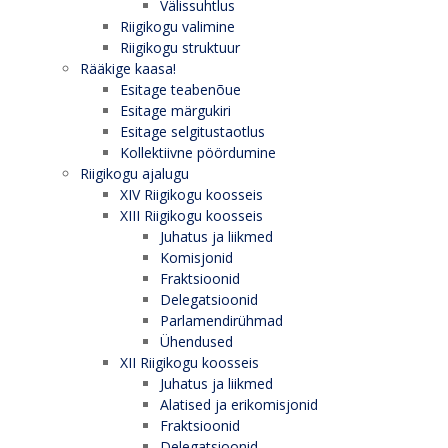
Välissuhtlus
Riigikogu valimine
Riigikogu struktuur
Rääkige kaasa!
Esitage teabenõue
Esitage märgukiri
Esitage selgitustaotlus
Kollektiivne pöördumine
Riigikogu ajalugu
XIV Riigikogu koosseis
XIII Riigikogu koosseis
Juhatus ja liikmed
Komisjonid
Fraktsioonid
Delegatsioonid
Parlamendirühmad
Ühendused
XII Riigikogu koosseis
Juhatus ja liikmed
Alatised ja erikomisjonid
Fraktsioonid
Delegatsioonid