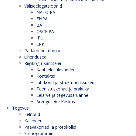
Välisdelegatsioonid
NATO PA
ENPA
BA
OSCE PA
IPU
EPK
Parlamendirühmad
Ühendused
Riigikogu Kantselei
Kantselei ülesanded
Kontaktid
Juhtkond ja struktuuriüksused
Teenistuskohad ja praktika
Eelarve ja tegevusaruanne
Arenguseire Keskus
Tegevus
Eelnõud
Kalender
Päevakorrad ja protokollid
Stenogrammid