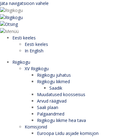
Jäta navigatsioon vahele
Eesti keeles
Eesti keeles
In English
Riigikogu
XV Riigikogu
Riigikogu juhatus
Riigikogu liikmed
Saadik
Muudatused koosseisus
Arvud räägivad
Saali plaan
Palgaandmed
Riigikogu liikme hea tava
Komisjonid
Euroopa Liidu asjade komisjon