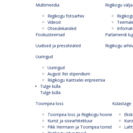
Multimeedia
Riigikogu välj
Riigikogu fotoarhiiv
Riigikog
Videod
Teemal
Otseülekanded
Infomate
Fookusteemad
Parlamendi lu
Uudised ja pressiteated
Riigikogu arhii
Uuringud
Uuringud
August Rei stipendium
Riigikogu Kantselei eripreemia
Tulge külla
Tulge külla
Toompea loss
Külastage 
Toompea loss ja Riigikogu hoone
Eksk
Kunst ja sisearhitektuur
Kuns
Pikk Hermann ja Toompea tornid
Laht