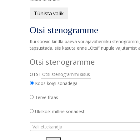
Tühista valik
Otsi stenogramme
Kui soovid kindla päeva või ajavahemiku stenogrammi, v
täpsustada, siis kasuta enne „Otsi“ nupule vajutamist a
Otsi stenogramme
OTSI
Koos kõigi sõnadega
Terve fraas
Ükskõik milline sõnadest
Vali ettekandja