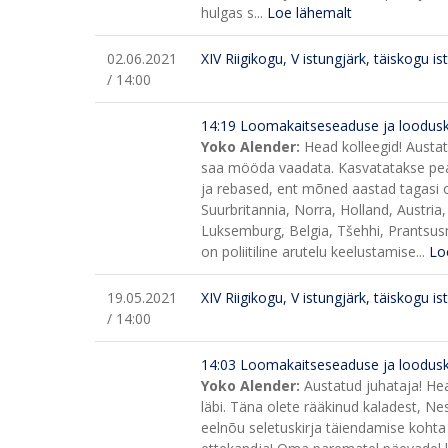
hulgas s...
Loe lähemalt
02.06.2021
XIV Riigikogu, V istungjärk, täiskogu is
/ 14:00
14:19 Loomakaitseseaduse ja loodus
Yoko Alender:
Head kolleegid! Austa
saa mööda vaadata. Kasvatatakse peamise
ja rebased, ent mõned aastad tagasi o
Suurbritannia, Norra, Holland, Austria
Luksemburg, Belgia, Tšehhi, Prantsusm
on poliitiline arutelu keelustamise...
Lo
19.05.2021
XIV Riigikogu, V istungjärk, täiskogu is
/ 14:00
14:03 Loomakaitseseaduse ja loodusk
Yoko Alender:
Austatud juhataja! Hea
läbi. Täna olete rääkinud kaladest, Ne
eelnõu seletuskirja täiendamise kohta 