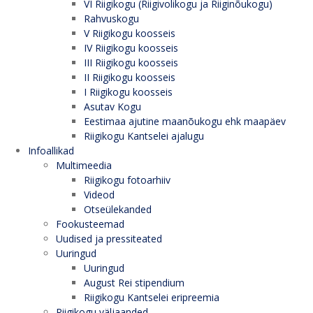
VI Riigikogu (Riigivolikogu ja Riiginõukogu)
Rahvuskogu
V Riigikogu koosseis
IV Riigikogu koosseis
III Riigikogu koosseis
II Riigikogu koosseis
I Riigikogu koosseis
Asutav Kogu
Eestimaa ajutine maanõukogu ehk maapäev
Riigikogu Kantselei ajalugu
Infoallikad
Multimeedia
Riigikogu fotoarhiiv
Videod
Otseülekanded
Fookusteemad
Uudised ja pressiteated
Uuringud
Uuringud
August Rei stipendium
Riigikogu Kantselei eripreemia
Riigikogu väljaanded