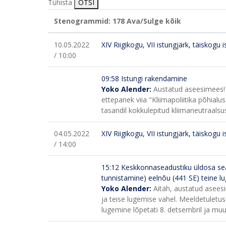
Tühista
OTSI
Stenogrammid: 178
Ava/Sulge kõik
10.05.2022
XIV Riigikogu, VII istungjärk, täiskogu 
/ 10:00
09:58 Istungi rakendamine
Yoko Alender:
Austatud aseesimees! 
ettepanek viia "Kliimapoliitika põhial
tasandil kokkulepitud kliimaneutraals
04.05.2022
XIV Riigikogu, VII istungjärk, täiskogu 
/ 14:00
15:12 Keskkonnaseadustiku üldosa se
tunnistamine) eelnõu (441 SE) teine l
Yoko Alender:
Aitäh, austatud asees
ja teise lugemise vahel. Meeldetuletus
lugemine lõpetati 8. detsembril ja mu