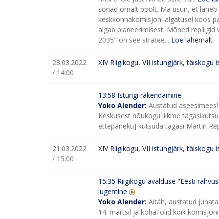
sõnad omalt poolt. Ma usun, et läheb 
keskkonnakomisjoni algatusel koos part
algab planeerimisest. Mõned repliigid v
2035" on see stratee...
Loe lähemalt
23.03.2022
XIV Riigikogu, VII istungjärk, täiskogu 
/ 14:00
13:58 Istungi rakendamine
Yoko Alender:
Austatud aseesimees!
Keskusest nõukogu liikme tagasikutsu
ettepaneku] kutsuda tagasi Martin Repi
21.03.2022
XIV Riigikogu, VII istungjärk, täiskogu 
/ 15:00
15:35 Riigikogu avalduse "Eesti rahvus
lugemine
Yoko Alender:
Aitäh, austatud juhata
14. märtsil ja kohal olid kõik komisjon