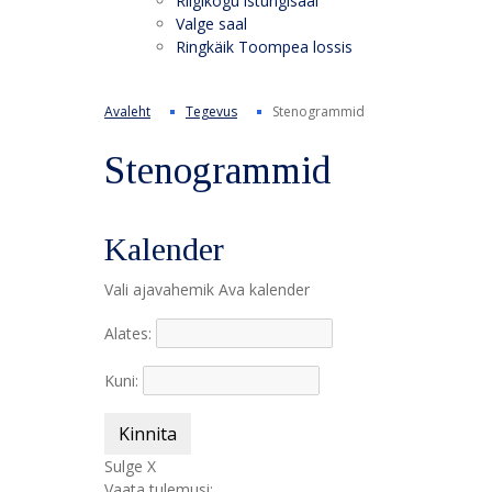
Riigikogu istungisaal
Valge saal
Ringkäik Toompea lossis
Avaleht
Tegevus
Stenogrammid
Stenogrammid
Kalender
Vali ajavahemik
Ava kalender
Alates:
Kuni:
Kinnita
Sulge X
Vaata tulemusi: