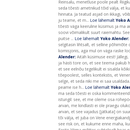
Reinsalu, menetluse poole pealt Riigika
seda tõesti ametnikud tõid välja, et ku
hinnata. Ja teatud asjad on ikkagi, või
ju teame, et m...
Loe lähemalt
Yoko A
tõesti väga keeruline küsimus ja ma arv
soovi võimalikult suurt raiemahtu. See e
puitse ...
Loe lähemalt
Yoko Alender
selgitasin lihtsalt, et selline põhimõt
komisjonis, aga mul on väga raske l
Alender:
Aitäh küsimuse eest! Jällegi,
ja hästi tore on, et see teema pakub huv
et see eelnõu tegelikult ei sisalda kõiki
tõepoolest, selles kontekstis, et Ven
selge, et seda riiki me ei saa usaldad
peame ise h...
Loe lähemalt
Yoko Ale
ma seda tõesti ei oska kommenteerida. 
istungil: see, et me oleme osa rohepöö
arvan, me kindlasti ei ole praegu ol
arvan, et see vajadus [jätkata] on suu
tõi välja, et juba on Vene energiakandj
see risk on, et kukume enne maha, kui
Eestis kliima mõttes suhteliselt heas po