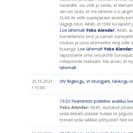
tasandile, siis võib ju öelda, et kli
siin siis seda, et me läheme n‑ö järgmi
ELAK-ile selle suurepärase arutelu kor
vägagi nõus. Aitäh, et tõite ka lapsed
Loe lähemalt
Yoko Alender:
Aitäh, a
korraldamise eest ja samuti esinejatel
sisukas ja üsna üksmeelne ning selle 
lisaaega.
Loe lähemalt
Yoko Alender
täpsustame oma seisukohti Euroopas kl
rohepöörde teekaarti. Ma arvan, et tege
lähemalt
25.10.2021
XIV Riigikogu, VI istungjärk, täiskogu i
/ 15:00
15:03 Peaministri poliitiline avaldus k
Yoko Alender:
Aitäh, austatud juhata
seda debatti pidada! Kuidas te julgusta
teevad seda isiklikel põhjustel? Neil on