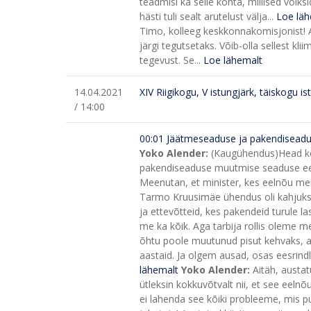
teadmisi ka selle kohta, millised võiksi
hästi tuli sealt arutelust välja...
Loe läh
Timo, kolleeg keskkonnakomisjonist! 
järgi tegutsetaks. Võib-olla sellest kl
tegevust. Se...
Loe lähemalt
14.04.2021
XIV Riigikogu, V istungjärk, täiskogu is
/ 14:00
00:01 Jäätmeseaduse ja pakendiseadu
Yoko Alender:
(Kaugühendus)
Head k
pakendiseaduse muutmise seaduse eelnõ
Meenutan, et minister, kes eelnõu meil
Tarmo Kruusimäe ühendus oli kahjuks v
ja ettevõtteid, kes pakendeid turule 
me ka kõik. Aga tarbija rollis oleme me
õhtu poole muutunud pisut kehvaks, aga
aastaid. Ja olgem ausad, osas eesrindl
lähemalt
Yoko Alender:
Aitäh, austa
ütleksin kokkuvõtvalt nii, et see eel
ei lahenda see kõiki probleeme, mis pu