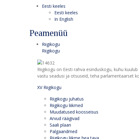
Eesti keeles
Eesti keeles
In English
Peamenüü
Riigikogu
Riigikogu
Riigikogu on Eesti rahva esinduskogu, kuhu kuulub 
vastu seadusi ja otsuseid, teha parlamentaarset kon
XV Riigikogu
Riigikogu juhatus
Riigikogu liikmed
Muudatused koosseisus
Arvud räägivad
Saali plaan
Palgaandmed
Riigikogu liikme hea tava