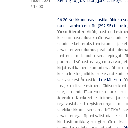
16.06.2021
XIV Riigikogu, V istungjärk, täiskogu is
/ 14:00
06:26 Keskkonnaseadustiku üldosa se
tunnistamine) eelnõu (292 SE) teine l
Yoko Alender:
Aitäh, austatud esime
keskkonnaseadustiku üldosa seaduse j
seaduse kehtetuks tunnistamist ja sel
arvan, et veendumus peab alati olema 
juhtumid, mille puhul seda lepingut sõ
paremaid sõnastusi, aga ma arvan, et 
kirjutasid ka needsamad maaülikooli t
küsija loetles, olid ka meie arutelud
vastavusest Århusi k...
Loe lähemalt
Y
just, kui oli see esimene üldisem koh
see, et nende IT‑arenduste jaoks, mida 
Alender:
Konkreetselt inimese jaoks 
tegevuslubasid, registreeringuid, mis o
veebikeskkond, seesama KOTKAS, kustka
arvan, et ega lõpuni välistada sellisei
kindlasti on ikkagi mingil määral liik
vähendama. Ma arvan, et sel...
Loe lä