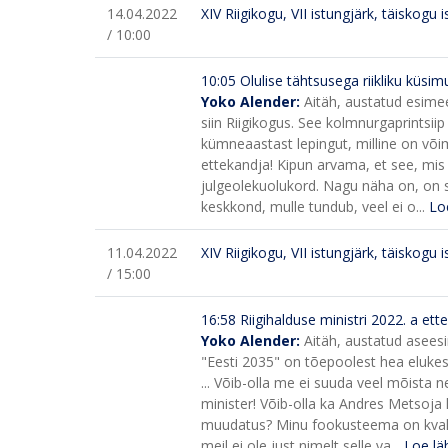
14.04.2022
XIV Riigikogu, VII istungjärk, täiskogu 
/ 10:00
10:05
Olulise tähtsusega riikliku küsimu
Yoko Alender:
Aitäh, austatud esimees
siin Riigikogus. See kolmnurgaprintsiip
kümneaastast lepingut, milline on võim
ettekandja! Kipun arvama, et see, mis 
julgeolekuolukord. Nagu näha on, on si
keskkond, mulle tundub, veel ei o...
Lo
11.04.2022
XIV Riigikogu, VII istungjärk, täiskogu 
/ 15:00
16:58 Riigihalduse ministri 2022. a ett
Yoko Alender:
Aitäh, austatud aseesi
"Eesti 2035" on tõepoolest hea elukesk
... Võib-olla me ei suuda veel mõista ne
minister! Võib-olla ka Andres Metsoja
muudatus? Minu fookusteema on kvali
meil ei ole just nimelt selle va...
Loe lä