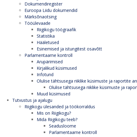
Dokumendiregister
Euroopa Liidu dokumendid
Märksõnaotsing
Tööülevaade
Riigikogu töögraafik
Statistika
Hääletused
Esinemised ja istungitest osavõtt
Parlamentaarne kontroll
Arupärimised
Kirjalikud küsimused
Infotund
Olulise tähtsusega riiklike küsimuste ja raportite ar
Olulise tähtsusega riiklike küsimuste ja rapor
Muud küsimused
Tutvustus ja ajalugu
Riigikogu ülesanded ja töökorraldus
Mis on Riigikogu?
Mida Riigikogu teeb?
Seadusloome
Parlamentaarne kontroll