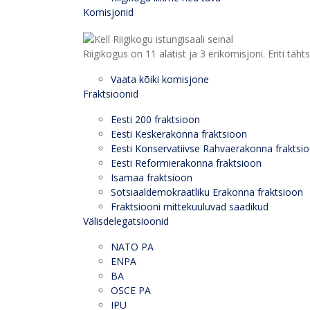
Komisjonid
Riigikogus on 11 alatist ja 3 erikomisjoni. Eriti
Vaata kõiki komisjone
Fraktsioonid
Eesti 200 fraktsioon
Eesti Keskerakonna fraktsioon
Eesti Konservatiivse Rahvaerakonna fraktsi
Eesti Reformierakonna fraktsioon
Isamaa fraktsioon
Sotsiaaldemokraatliku Erakonna fraktsioon
Fraktsiooni mittekuuluvad saadikud
Välisdelegatsioonid
NATO PA
ENPA
BA
OSCE PA
IPU