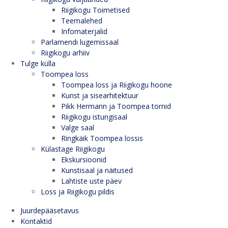
Riigikogu Toimetised
Teemalehed
Infomaterjalid
Parlamendi lugemissaal
Riigikogu arhiiv
Tulge külla
Toompea loss
Toompea loss ja Riigikogu hoone
Kunst ja sisearhitektuur
Pikk Hermann ja Toompea tornid
Riigikogu istungisaal
Valge saal
Ringkäik Toompea lossis
Külastage Riigikogu
Ekskursioonid
Kunstisaal ja näitused
Lahtiste uste päev
Loss ja Riigikogu pildis
Juurdepääsetavus
Kontaktid