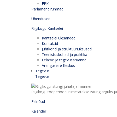
EPK
Parlamendirühmad
Ühendused
Riigikogu Kantselei
Kantselei ülesanded
Kontaktid
Juhtkond ja struktuuriüksused
Teenistuskohad ja praktika
Eelarve ja tegevusaruanne
Arenguseire Keskus
Tegevus
Tegevus
Riigikogu tööperioodi nimetatakse istungjärguks ja 
Eelnõud
Kalender