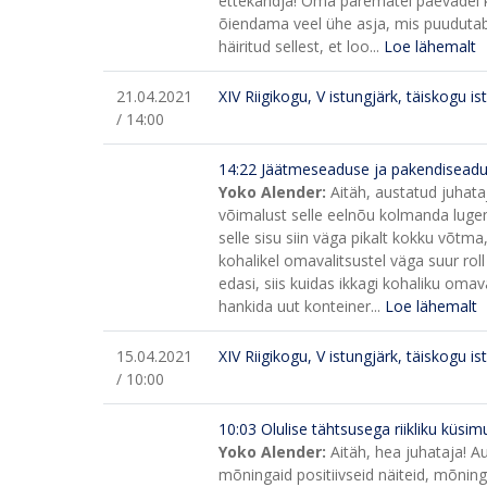
ettekandja! Oma parematel päevadel ko
õiendama veel ühe asja, mis puudutab k
häiritud sellest, et loo...
Loe lähemalt
21.04.2021
XIV Riigikogu, V istungjärk, täiskogu is
/ 14:00
14:22 Jäätmeseaduse ja pakendisead
Yoko Alender:
Aitäh, austatud juhata
võimalust selle eelnõu kolmanda luge
selle sisu siin väga pikalt kokku võtma,
kohalikel omavalitsustel väga suur rol
edasi, siis kuidas ikkagi kohaliku omav
hankida uut konteiner...
Loe lähemalt
15.04.2021
XIV Riigikogu, V istungjärk, täiskogu is
/ 10:00
10:03 Olulise tähtsusega riikliku küsi
Yoko Alender:
Aitäh, hea juhataja! Au
mõningaid positiivseid näiteid, mõningai