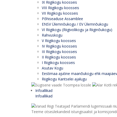
IX Riigikogu koosseis
VIII Riigikogu koosseis
VII Riigikogu koosseis
Põhiseaduse Assamblee
ENSV Ülemnõukogu / EV Ülemnõukogu
VI Riigikogu (Riigivolikogu ja Riiginõukogu)
Rahvuskogu
V Riigikogu koosseis
IV Riigikogu koosseis
III Riigikogu koosseis
II Riigikogu koosseis
I Riigikogu koosseis
Asutav Kogu
Eestimaa ajutine maanõukogu ehk maapäe
Riigikogu Kantselei ajalugu
Infoallikad
Infoallikad
Teeme otseülekandeid istungisaalist ja komisjonide 