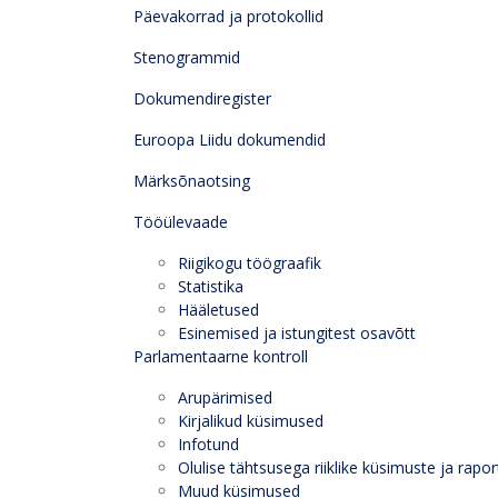
Päevakorrad ja protokollid
Stenogrammid
Dokumendiregister
Euroopa Liidu dokumendid
Märksõnaotsing
Tööülevaade
Riigikogu töögraafik
Statistika
Hääletused
Esinemised ja istungitest osavõtt
Parlamentaarne kontroll
Arupärimised
Kirjalikud küsimused
Infotund
Olulise tähtsusega riiklike küsimuste ja rapor
Muud küsimused