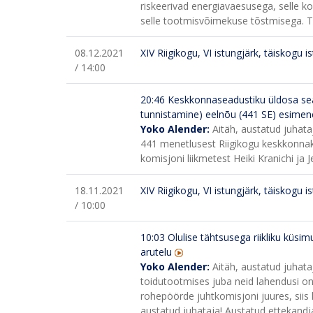
riskeerivad energiavaesusega, selle koh
selle tootmisvõimekuse tõstmisega. Te 
08.12.2021
XIV Riigikogu, VI istungjärk, täiskogu i
/ 14:00
20:46 Keskkonnaseadustiku üldosa sea
tunnistamine) eelnõu (441 SE) esime
Yoko Alender:
Aitäh, austatud juhata
441 menetlusest Riigikogu keskkonna
komisjoni liikmetest Heiki Kranichi ja J
18.11.2021
XIV Riigikogu, VI istungjärk, täiskogu i
/ 10:00
10:03 Olulise tähtsusega riikliku küs
arutelu
Yoko Alender:
Aitäh, austatud juhata
toidutootmises juba neid lahendusi o
rohepöörde juhtkomisjoni juures, siis 
austatud juhataja! Austatud ettekandja