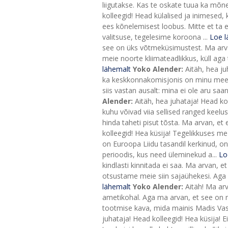
liigutakse. Kas te oskate tuua ka mõne 
kolleegid! Head külalised ja inimesed,
ees kõnelemisest loobus. Mitte et ta 
valitsuse, tegelesime koroona ...
Loe l
see on üks võtmeküsimustest. Ma arva
meie noorte kliimateadlikkus, küll aga 
lähemalt
Yoko Alender:
Aitäh, hea j
ka keskkonnakomisjonis on minu meeles
siis vastan ausalt: mina ei ole aru saa
Alender:
Aitäh, hea juhataja! Head ko
kuhu võivad viia sellised ranged keelu
hinda taheti pisut tõsta. Ma arvan, et
kolleegid! Hea küsija! Tegelikkuses m
on Euroopa Liidu tasandil kerkinud, on 
perioodis, kus need üleminekud a...
Lo
kindlasti kinnitada ei saa. Ma arvan, 
otsustame meie siin sajaühekesi. Aga m
lähemalt
Yoko Alender:
Aitäh! Ma arv
ametikohal. Aga ma arvan, et see on m
tootmise kava, mida mainis Madis Vass
juhataja! Head kolleegid! Hea küsija! 