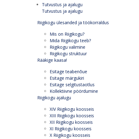
Tutvustus ja ajalugu
Tutvustus ja ajalugu
Riigikogu ülesanded ja töökorraldus
Mis on Riigikogu?
Mida Riigikogu teeb?
Riigikogu valimine
Riigikogu struktuur
Rääkige kaasa!
Esitage teabenõue
Esitage märgukiri
Esitage selgitustaotlus
Kollektiivne pöördumine
Riigikogu ajalugu
XIV Riigikogu koosseis
XIII Riigikogu koosseis
XII Riigikogu koosseis
XI Riigikogu koosseis
X Riigikogu koosseis