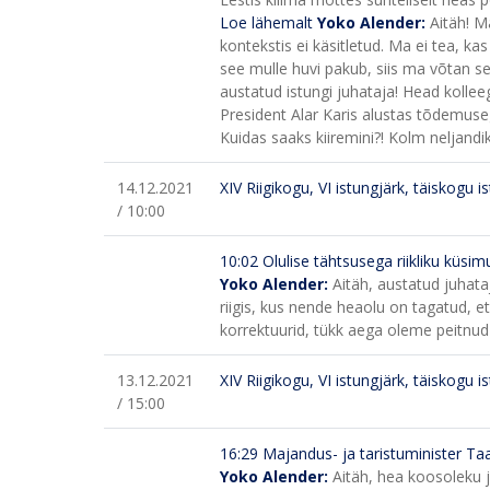
Loe lähemalt
Yoko Alender:
Aitäh! M
kontekstis ei käsitletud. Ma ei tea, 
see mulle huvi pakub, siis ma võtan sel
austatud istungi juhataja! Head kolle
President Alar Karis alustas tõdemusega
Kuidas saaks kiiremini?! Kolm neljandik
14.12.2021
XIV Riigikogu, VI istungjärk, täiskogu i
/ 10:00
10:02 Olulise tähtsusega riikliku küsimu
Yoko Alender:
Aitäh, austatud juhata
riigis, kus nende heaolu on tagatud, 
korrektuurid, tükk aega oleme peitnud p
13.12.2021
XIV Riigikogu, VI istungjärk, täiskogu i
/ 15:00
16:29 Majandus- ja taristuminister Taa
Yoko Alender:
Aitäh, hea koosoleku j