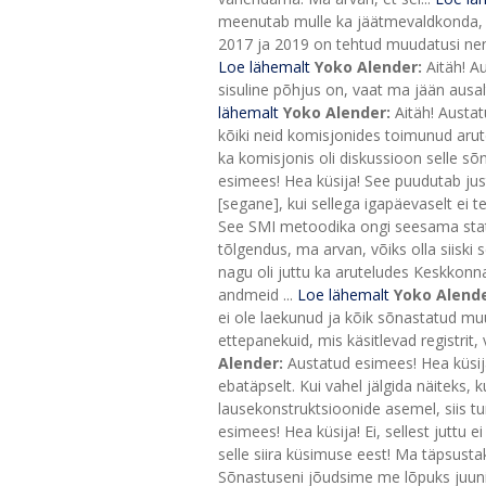
meenutab mulle ka jäätmevaldkonda, k
2017 ja 2019 on tehtud muudatusi nend
Loe lähemalt
Yoko Alender:
Aitäh! A
sisuline põhjus on, vaat ma jään ausa
lähemalt
Yoko Alender:
Aitäh! Austa
kõiki neid komisjonides toimunud arute
ka komisjonis oli diskussioon selle sõna
esimees! Hea küsija! See puudutab just
[segane], kui sellega igapäevaselt ei 
See SMI metoodika ongi seesama stati
tõlgendus, ma arvan, võiks olla siiski
nagu oli juttu ka aruteludes Keskkon
andmeid ...
Loe lähemalt
Yoko Alend
ei ole laekunud ja kõik sõnastatud m
ettepanekuid, mis käsitlevad registrit
Alender:
Austatud esimees! Hea küsija
ebatäpselt. Kui vahel jälgida näiteks,
lausekonstruktsioonide asemel, siis tu
esimees! Hea küsija! Ei, sellest juttu e
selle siira küsimuse eest! Ma täpsustak
Sõnastuseni jõudsime me lõpuks juunik