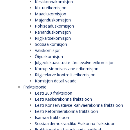
Keskkonnakomisjon
Kultuurikomisjon
Maaelukomisjon
Majanduskomisjon
Põhiseaduskomisjon
Rahanduskomisjon
Riigikaitsekomisjon
Sotsiaalkomisjon
Väliskomisjon
Õiguskomisjon
Julgeolekuasutuste järelevalve erikomisjon
Korruptsioonivastane erikomisjon
Riigieelarve kontrolli erikomisjon
Komisjon detail vaade
Fraktsioonid
Eesti 200 fraktsioon
Eesti Keskerakonna fraktsioon
Eesti Konservatiivse Rahvaerakonna fraktsioon
Eesti Reformierakonna fraktsioon
Isamaa fraktsioon
Sotsiaaldemokraatliku Erakonna fraktsioon
Fraktsiooni mittekuuluvad saadikud