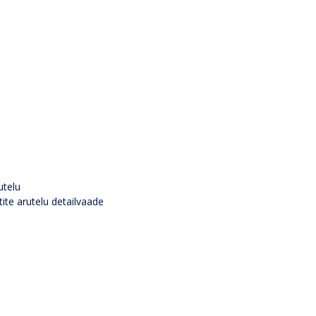
utelu
tite arutelu detailvaade