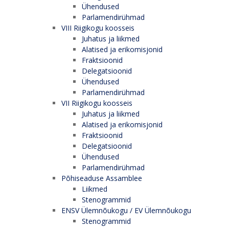
Ühendused
Parlamendirühmad
VIII Riigikogu koosseis
Juhatus ja liikmed
Alatised ja erikomisjonid
Fraktsioonid
Delegatsioonid
Ühendused
Parlamendirühmad
VII Riigikogu koosseis
Juhatus ja liikmed
Alatised ja erikomisjonid
Fraktsioonid
Delegatsioonid
Ühendused
Parlamendirühmad
Põhiseaduse Assamblee
Liikmed
Stenogrammid
ENSV Ülemnõukogu / EV Ülemnõukogu
Stenogrammid