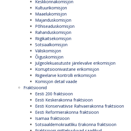
Keskkonnakomisjon
Kultuurikomisjon
Maaelukomisjon
Majanduskomisjon
Põhiseaduskomisjon
Rahanduskomisjon
Riigikaitsekomisjon
Sotsiaalkomisjon
Väliskomisjon
Õiguskomisjon
Julgeolekuasutuste järelevalve erikomisjon
Korruptsioonivastane erikomisjon
Riigieelarve kontrolli erikomisjon
Komisjon detail vaade
Fraktsioonid
Eesti 200 fraktsioon
Eesti Keskerakonna fraktsioon
Eesti Konservatiivse Rahvaerakonna fraktsioon
Eesti Reformierakonna fraktsioon
Isamaa fraktsioon
Sotsiaaldemokraatliku Erakonna fraktsioon
Fraktsiooni mittekuuluvad saadikud