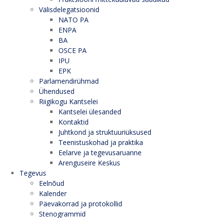
Välisdelegatsioonid
NATO PA
ENPA
BA
OSCE PA
IPU
EPK
Parlamendirühmad
Ühendused
Riigikogu Kantselei
Kantselei ülesanded
Kontaktid
Juhtkond ja struktuuriüksused
Teenistuskohad ja praktika
Eelarve ja tegevusaruanne
Arenguseire Keskus
Tegevus
Eelnõud
Kalender
Päevakorrad ja protokollid
Stenogrammid