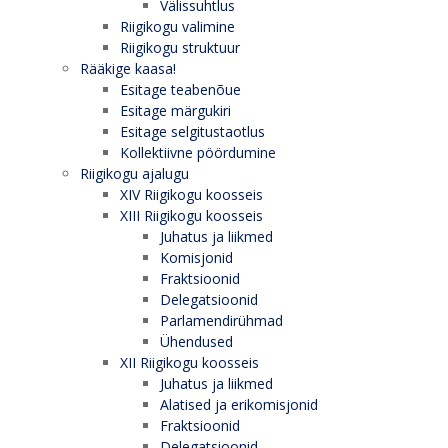
Välissuhtlus
Riigikogu valimine
Riigikogu struktuur
Rääkige kaasa!
Esitage teabenõue
Esitage märgukiri
Esitage selgitustaotlus
Kollektiivne pöördumine
Riigikogu ajalugu
XIV Riigikogu koosseis
XIII Riigikogu koosseis
Juhatus ja liikmed
Komisjonid
Fraktsioonid
Delegatsioonid
Parlamendirühmad
Ühendused
XII Riigikogu koosseis
Juhatus ja liikmed
Alatised ja erikomisjonid
Fraktsioonid
Delegatsioonid