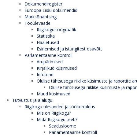
Dokumendiregister
Euroopa Liidu dokumendid
Märksõnaotsing
Tööülevaade
Riigikogu töögraafik
Statistika
Hääletused
Esinemised ja istungitest osavõtt
Parlamentaarne kontroll
Arupärimised
Kirjalikud küsimused
Infotund
Olulise tähtsusega riiklike küsimuste ja raportite ar
Olulise tähtsusega riiklike küsimuste ja rapor
Muud küsimused
Tutvustus ja ajalugu
Riigikogu ülesanded ja töökorraldus
Mis on Riigikogu?
Mida Riigikogu teeb?
Seadusloome
Parlamentaarne kontroll