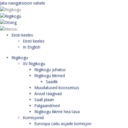
Jäta navigatsioon vahele
Eesti keeles
Eesti keeles
In English
Riigikogu
XV Riigikogu
Riigikogu juhatus
Riigikogu liikmed
Saadik
Muudatused koosseisus
Arvud räägivad
Saali plaan
Palgaandmed
Riigikogu liikme hea tava
Komisjonid
Euroopa Liidu asjade komisjon