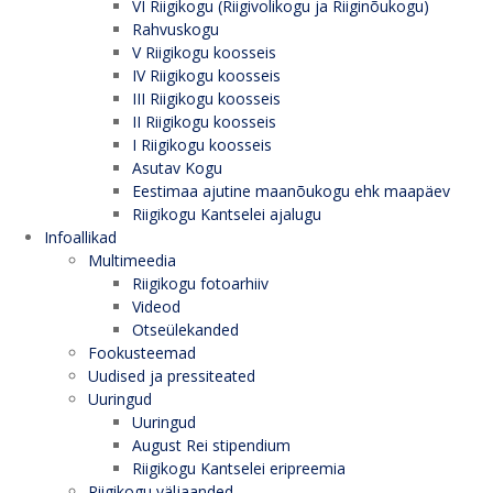
VI Riigikogu (Riigivolikogu ja Riiginõukogu)
Rahvuskogu
V Riigikogu koosseis
IV Riigikogu koosseis
III Riigikogu koosseis
II Riigikogu koosseis
I Riigikogu koosseis
Asutav Kogu
Eestimaa ajutine maanõukogu ehk maapäev
Riigikogu Kantselei ajalugu
Infoallikad
Multimeedia
Riigikogu fotoarhiiv
Videod
Otseülekanded
Fookusteemad
Uudised ja pressiteated
Uuringud
Uuringud
August Rei stipendium
Riigikogu Kantselei eripreemia
Riigikogu väljaanded