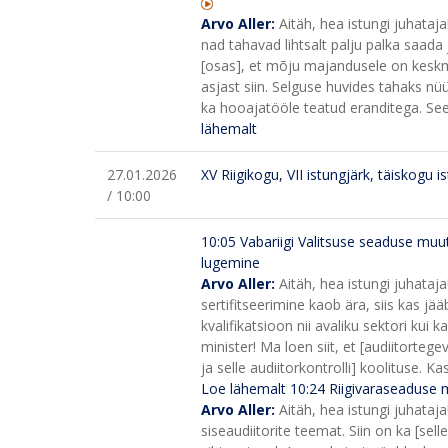
Arvo Aller:
Aitäh, hea istungi juhataj
nad tahavad lihtsalt palju palka saada
[osas], et mõju majandusele on keskm
asjast siin. Selguse huvides tahaks nü
ka hooajatööle teatud eranditega. See 
lähemalt
27.01.2026
XV Riigikogu, VII istungjärk, täiskogu i
/ 10:00
10:05
Vabariigi Valitsuse seaduse muu
lugemine
Arvo Aller:
Aitäh, hea istungi juhataj
sertifitseerimine kaob ära, siis kas j
kvalifikatsioon nii avaliku sektori kui k
minister! Ma loen siit, et [audiitorteg
ja selle audiitorkontrolli] koolituse. K
Loe lähemalt
10:24
Riigivaraseaduse 
Arvo Aller:
Aitäh, hea istungi juhata
siseaudiitorite teemat. Siin on ka [selle