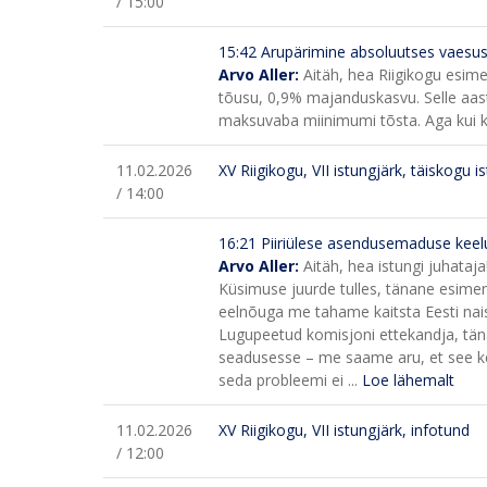
/ 15:00
15:42
Arupärimine absoluutses vaesuse
Arvo Aller:
Aitäh, hea Riigikogu esim
tõusu, 0,9% majanduskasvu. Selle aasta
maksuvaba miinimumi tõsta.
Aga kui 
11.02.2026
XV Riigikogu, VII istungjärk, täiskogu i
/ 14:00
16:21
Piiriülese asendusemaduse kee
Arvo Aller:
Aitäh, hea istungi juhataj
Küsimuse juurde tulles, tänane esimene 
eelnõuga me tahame kaitsta Eesti naisi 
Lugupeetud komisjoni ettekandja, tänan
seadusesse – me saame aru, et see kehti
seda probleemi ei ...
Loe lähemalt
11.02.2026
XV Riigikogu, VII istungjärk, infotund
/ 12:00