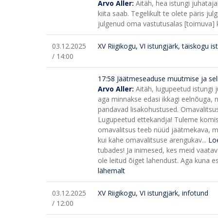
Arvo Aller:
Aitäh, hea istungi juhataj
kiita saab. Tegelikult te olete päris ju
julgenud oma vastutusalas [toimuva] k
03.12.2025
XV Riigikogu, VI istungjärk, täiskogu is
/ 14:00
17:58
Jäätmeseaduse muutmise ja sell
Arvo Aller:
Aitäh, lugupeetud istungi j
aga minnakse edasi ikkagi eelnõuga, n
pandavad lisakohustused. Omavalitsusi
Lugupeetud ettekandja! Tuleme komisj
omavalitsus teeb nüüd jäätmekava, m
kui kahe omavalitsuse arengukav...
Lo
tubades! Ja inimesed, kes meid vaatava
ole leitud õiget lahendust. Aga kuna e
lähemalt
03.12.2025
XV Riigikogu, VI istungjärk, infotund
/ 12:00