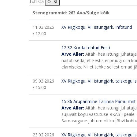
Tühista
OTSI
Stenogrammid: 263
Ava/Sulge kõik
11.03.2026
XV Riigikogu, VII istungjärk, infotund
/ 12:00
12:32 Korda tehtud Eesti
Arvo Aller:
Aitäh, hea istungi juhataja
näitab seda, et Eestis ei pruugi olla 
elamiseks. Nii et tehke sellest omad jä
09.03.2026
XV Riigikogu, VII istungjärk, täiskogu i
/ 15:00
15:36
Arupärimine Tallinna Pärnu mnt
Arvo Aller:
Aitäh, hea istungi juhataj
sujuvalt kogu vastutuse RKAS-i peale
Samasugune juhtum oli ka Jõhvi kohtu
23.02.2026
XV Riigikogu, VII istungjärk, täiskogu i