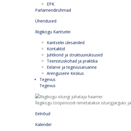
EPK
Parlamendirühmad
Ühendused
Riigikogu Kantselei
Kantselei ülesanded
Kontaktid
Juhtkond ja struktuuriüksused
Teenistuskohad ja praktika
Eelarve ja tegevusaruanne
Arenguseire Keskus
Tegevus
Tegevus
Riigikogu tööperioodi nimetatakse istungjärguks ja 
Eelnõud
Kalender