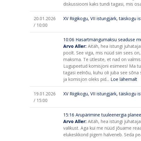
diskussiooni kaks tundi tagasi, mis osa
20.01.2026
XV Riigikogu, VII istungjärk, täiskogu i
/ 10:00
10:06
Hasartmängumaksu seaduse muu
Arvo Aller:
Aitäh, hea istungi juhataj
poolt. See viga, mis nüüd siin sees on
maksma. Te ütlesite, et nad on valmis
Lugupeetud komisjoni esimees! Ma tulen
tagasi eelnõu, kuhu oli juba see sõna
ja komisjon oleks pid...
Loe lähemalt
19.01.2026
XV Riigikogu, VII istungjärk, täiskogu i
/ 15:00
15:16
Arupärimine tuuleenergia planee
Arvo Aller:
Aitäh, hea istungi juhataj
valikust. Aga kui me nüüd jõuame reaals
elukeskkond pigem halveneb. Seda peat