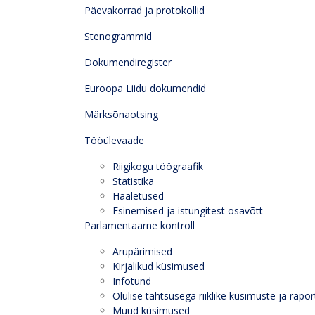
Päevakorrad ja protokollid
Stenogrammid
Dokumendiregister
Euroopa Liidu dokumendid
Märksõnaotsing
Tööülevaade
Riigikogu töögraafik
Statistika
Hääletused
Esinemised ja istungitest osavõtt
Parlamentaarne kontroll
Arupärimised
Kirjalikud küsimused
Infotund
Olulise tähtsusega riiklike küsimuste ja rapor
Muud küsimused