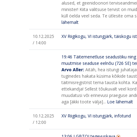
alused, et geenidoonori terviseandmei
minister! Kiita valitsuse tervist on mu
küll öelda veel seda. Te ütlesite oma
lähemalt
10.12.2025
XV Riigikogu, VI istungjärk, täiskogu is
/ 14:00
19:46
Täitemenetluse seadustiku ning
muutmise seaduse eelnõu (726 SE) te
Arvo Aller:
Aitäh, hea istungi juhataja
tuginedes hakata küsima kõikide tausta
täitmisregistrist tema tausta kohta. Kas
ettekandja! Sellest tõukuvalt veel kor
muudatusi või erinevusi praeguse andme
aga [äkki toote välja]...
Loe lähemalt
10.12.2025
XV Riigikogu, VI istungjärk, infotund
/ 12:00
13:06
LGBTQI tegevuskava