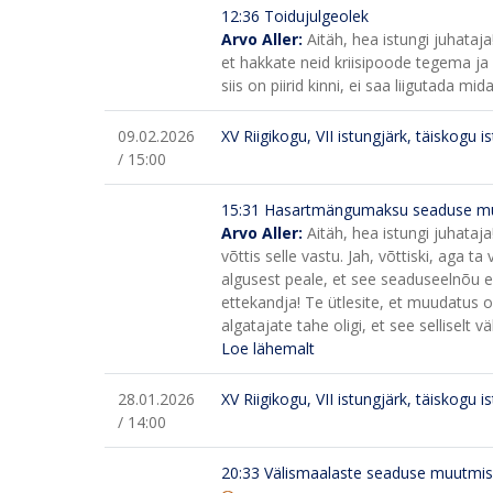
12:36 Toidujulgeolek
Arvo Aller:
Aitäh, hea istungi juhataja
et hakkate neid kriisipoode tegema ja 
siis on piirid kinni, ei saa liigutada mida
09.02.2026
XV Riigikogu, VII istungjärk, täiskogu i
/ 15:00
15:31
Hasartmängumaksu seaduse muu
Arvo Aller:
Aitäh, hea istungi juhata
võttis selle vastu. Jah, võttiski, aga ta
algusest peale, et see seaduseelnõu ei 
ettekandja! Te ütlesite, et muudatus o
algatajate tahe oligi, et see selliselt v
Loe lähemalt
28.01.2026
XV Riigikogu, VII istungjärk, täiskogu i
/ 14:00
20:33
Välismaalaste seaduse muutmis