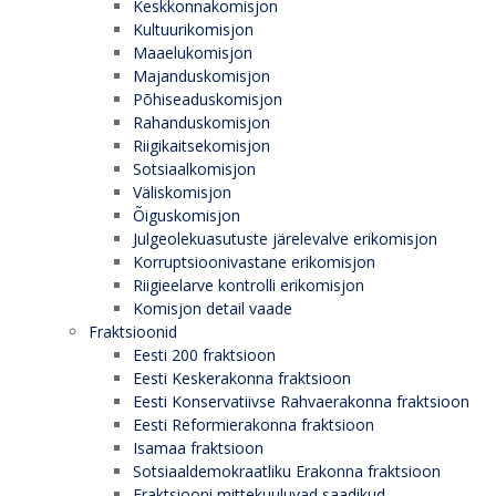
Keskkonnakomisjon
Kultuurikomisjon
Maaelukomisjon
Majanduskomisjon
Põhiseaduskomisjon
Rahanduskomisjon
Riigikaitsekomisjon
Sotsiaalkomisjon
Väliskomisjon
Õiguskomisjon
Julgeolekuasutuste järelevalve erikomisjon
Korruptsioonivastane erikomisjon
Riigieelarve kontrolli erikomisjon
Komisjon detail vaade
Fraktsioonid
Eesti 200 fraktsioon
Eesti Keskerakonna fraktsioon
Eesti Konservatiivse Rahvaerakonna fraktsioon
Eesti Reformierakonna fraktsioon
Isamaa fraktsioon
Sotsiaaldemokraatliku Erakonna fraktsioon
Fraktsiooni mittekuuluvad saadikud