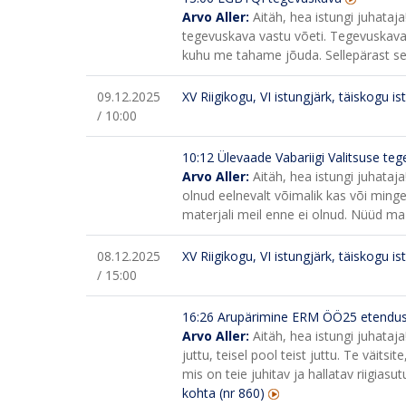
Arvo Aller:
Aitäh, hea istungi juhataja
tegevuskava vastu võeti. Tegevuskava
kuhu me tahame jõuda. Sellepärast se
09.12.2025
XV Riigikogu, VI istungjärk, täiskogu is
/ 10:00
10:12 Ülevaade Vabariigi Valitsuse teg
Arvo Aller:
Aitäh, hea istungi juhataja
olnud eelnevalt võimalik kas või ming
materjali meil enne ei olnud. Nüüd m
08.12.2025
XV Riigikogu, VI istungjärk, täiskogu is
/ 15:00
16:26
Arupärimine ERM ÖÖ25 etenduse
Arvo Aller:
Aitäh, hea istungi juhataja
juttu, teisel pool teist juttu. Te väits
mis on teie juhitav ja hallatav riigiasut
kohta (nr 860)