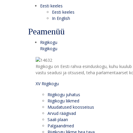
Eesti keeles
Eesti keeles
In English
Peamenüü
Riigikogu
Riigikogu
Riigikogu on Eesti rahva esinduskogu, kuhu kuulub 
vastu seadusi ja otsuseid, teha parlamentaarset kon
XV Riigikogu
Riigikogu juhatus
Riigikogu liikmed
Muudatused koosseisus
Arvud räägivad
Saali plaan
Palgaandmed
Riigikogu liikme hea tava