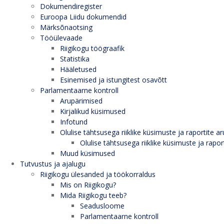
Dokumendiregister
Euroopa Liidu dokumendid
Märksõnaotsing
Tööülevaade
Riigikogu töögraafik
Statistika
Hääletused
Esinemised ja istungitest osavõtt
Parlamentaarne kontroll
Arupärimised
Kirjalikud küsimused
Infotund
Olulise tähtsusega riiklike küsimuste ja raportite ar
Olulise tähtsusega riiklike küsimuste ja rapor
Muud küsimused
Tutvustus ja ajalugu
Riigikogu ülesanded ja töökorraldus
Mis on Riigikogu?
Mida Riigikogu teeb?
Seadusloome
Parlamentaarne kontroll