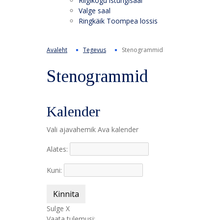
Riigikogu istungisaal
Valge saal
Ringkäik Toompea lossis
Avaleht
Tegevus
Stenogrammid
Stenogrammid
Kalender
Vali ajavahemik
Ava kalender
Alates:
Kuni:
Kinnita
Sulge X
Vaata tulemusi: