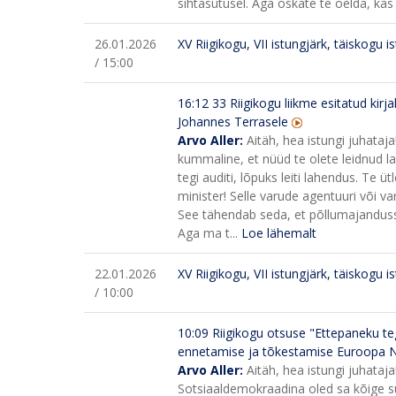
sihtasutusel. Aga oskate te öelda, kas 
26.01.2026
XV Riigikogu, VII istungjärk, täiskogu i
/ 15:00
16:12 33 Riigikogu liikme esitatud ki
Johannes Terrasele
Arvo Aller:
Aitäh, hea istungi juhataja
kummaline, et nüüd te olete leidnud la
tegi auditi, lõpuks leiti lahendus. Te ütle
minister! Selle varude agentuuri või va
See tähendab seda, et põllumajandusse
Aga ma t...
Loe lähemalt
22.01.2026
XV Riigikogu, VII istungjärk, täiskogu i
/ 10:00
10:09
Riigikogu otsuse "Ettepaneku teg
ennetamise ja tõkestamise Euroopa 
Arvo Aller:
Aitäh, hea istungi juhataj
Sotsiaaldemokraadina oled sa kõige su