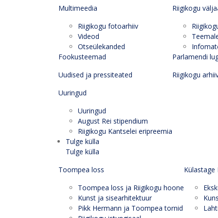
Multimeedia
Riigikogu välj
Riigikogu fotoarhiiv
Riigikog
Videod
Teemal
Otseülekanded
Infomate
Fookusteemad
Parlamendi lu
Uudised ja pressiteated
Riigikogu arhii
Uuringud
Uuringud
August Rei stipendium
Riigikogu Kantselei eripreemia
Tulge külla
Tulge külla
Toompea loss
Külastage 
Toompea loss ja Riigikogu hoone
Eksk
Kunst ja sisearhitektuur
Kuns
Pikk Hermann ja Toompea tornid
Laht