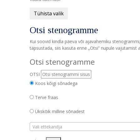
Tühista valik
Otsi stenogramme
Kui soovid kindla päeva või ajavahemiku stenogrammi, v
täpsustada, siis kasuta enne „Otsi“ nupule vajutamist a
Otsi stenogramme
OTSI
Koos kõigi sõnadega
Terve fraas
Ükskõik milline sõnadest
Vali ettekandja