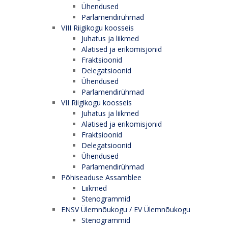
Ühendused
Parlamendirühmad
VIII Riigikogu koosseis
Juhatus ja liikmed
Alatised ja erikomisjonid
Fraktsioonid
Delegatsioonid
Ühendused
Parlamendirühmad
VII Riigikogu koosseis
Juhatus ja liikmed
Alatised ja erikomisjonid
Fraktsioonid
Delegatsioonid
Ühendused
Parlamendirühmad
Põhiseaduse Assamblee
Liikmed
Stenogrammid
ENSV Ülemnõukogu / EV Ülemnõukogu
Stenogrammid