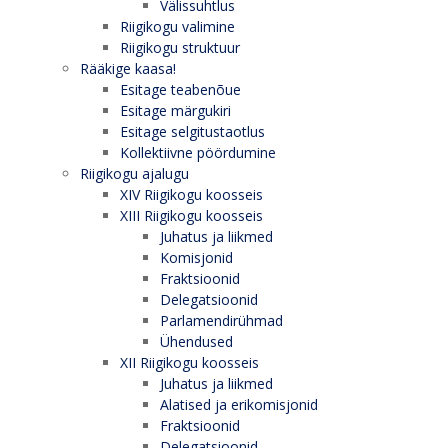
Välissuhtlus
Riigikogu valimine
Riigikogu struktuur
Rääkige kaasa!
Esitage teabenõue
Esitage märgukiri
Esitage selgitustaotlus
Kollektiivne pöördumine
Riigikogu ajalugu
XIV Riigikogu koosseis
XIII Riigikogu koosseis
Juhatus ja liikmed
Komisjonid
Fraktsioonid
Delegatsioonid
Parlamendirühmad
Ühendused
XII Riigikogu koosseis
Juhatus ja liikmed
Alatised ja erikomisjonid
Fraktsioonid
Delegatsioonid