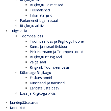
Riigikogu Toimetised
Teemalehed
Infomaterjalid
Parlamendi lugemissaal
Riigikogu arhiiv
Tulge külla
Toompea loss
Toompea loss ja Riigikogu hoone
Kunst ja sisearhitektuur
Pikk Hermann ja Toompea tornid
Riigikogu istungisaal
Valge saal
Ringkäik Toompea lossis
Külastage Riigikogu
Ekskursioonid
Kunstisaal ja näitused
Lahtiste uste päev
Loss ja Riigikogu pildis
Juurdepääsetavus
Kontaktid