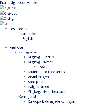
Jäta navigatsioon vahele
Eesti keeles
Eesti keeles
In English
Riigikogu
XV Riigikogu
Riigikogu juhatus
Riigikogu liikmed
Saadik
Muudatused koosseisus
Arvud räägivad
Saali plaan
Palgaandmed
Riigikogu liikme hea tava
Komisjonid
Euroopa Liidu asjade komisjon