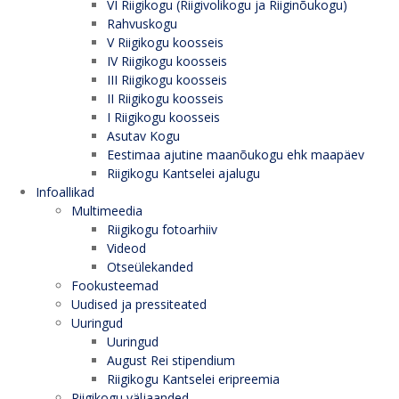
VI Riigikogu (Riigivolikogu ja Riiginõukogu)
Rahvuskogu
V Riigikogu koosseis
IV Riigikogu koosseis
III Riigikogu koosseis
II Riigikogu koosseis
I Riigikogu koosseis
Asutav Kogu
Eestimaa ajutine maanõukogu ehk maapäev
Riigikogu Kantselei ajalugu
Infoallikad
Multimeedia
Riigikogu fotoarhiiv
Videod
Otseülekanded
Fookusteemad
Uudised ja pressiteated
Uuringud
Uuringud
August Rei stipendium
Riigikogu Kantselei eripreemia
Riigikogu väljaanded