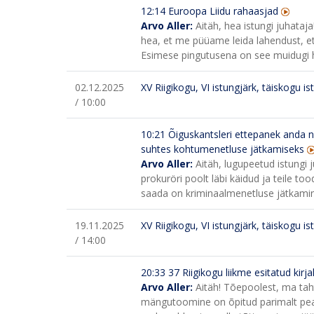
12:14 Euroopa Liidu rahaasjad
Arvo Aller:
Aitäh, hea istungi juhataj
hea, et me püüame leida lahendust, e
Esimese pingutusena on see muidugi h
02.12.2025
XV Riigikogu, VI istungjärk, täiskogu is
/ 10:00
10:21
Õiguskantsleri ettepanek anda n
suhtes kohtumenetluse jätkamiseks
Arvo Aller:
Aitäh, lugupeetud istungi 
prokuröri poolt läbi käidud ja teile t
saada on kriminaalmenetluse jätkamine
19.11.2025
XV Riigikogu, VI istungjärk, täiskogu is
/ 14:00
20:33
37 Riigikogu liikme esitatud kir
Arvo Aller:
Aitäh! Tõepoolest, ma tah
mängutoomine on õpitud parimalt peamin