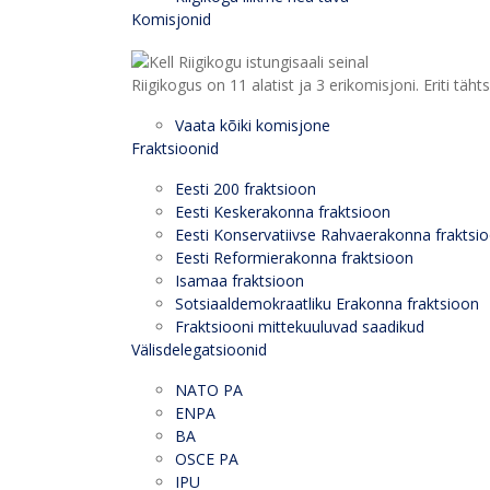
Komisjonid
Riigikogus on 11 alatist ja 3 erikomisjoni. Eriti
Vaata kõiki komisjone
Fraktsioonid
Eesti 200 fraktsioon
Eesti Keskerakonna fraktsioon
Eesti Konservatiivse Rahvaerakonna fraktsi
Eesti Reformierakonna fraktsioon
Isamaa fraktsioon
Sotsiaaldemokraatliku Erakonna fraktsioon
Fraktsiooni mittekuuluvad saadikud
Välisdelegatsioonid
NATO PA
ENPA
BA
OSCE PA
IPU