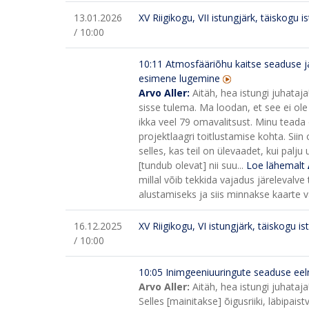
13.01.2026
XV Riigikogu, VII istungjärk, täiskogu i
/ 10:00
10:11
Atmosfääriõhu kaitse seaduse j
esimene lugemine
Arvo Aller:
Aitäh, hea istungi juhataj
sisse tulema. Ma loodan, et see ei ol
ikka veel 79 omavalitsust. Minu teada 
projektlaagri toitlustamise kohta. Sii
selles, kas teil on ülevaadet, kui palj
[tundub olevat] nii suu...
Loe lähemalt
millal võib tekkida vajadus järelevalv
alustamiseks ja siis minnakse kaarte v
16.12.2025
XV Riigikogu, VI istungjärk, täiskogu is
/ 10:00
10:05
Inimgeeniuuringute seaduse eel
Arvo Aller:
Aitäh, hea istungi juhataj
Selles [mainitakse] õigusriiki, läbipais