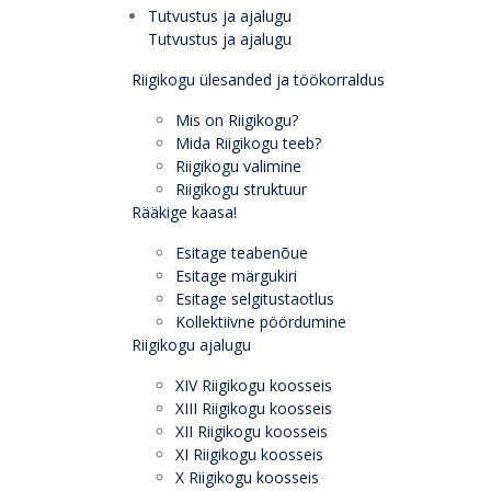
Tutvustus ja ajalugu
Tutvustus ja ajalugu
Riigikogu ülesanded ja töökorraldus
Mis on Riigikogu?
Mida Riigikogu teeb?
Riigikogu valimine
Riigikogu struktuur
Rääkige kaasa!
Esitage teabenõue
Esitage märgukiri
Esitage selgitustaotlus
Kollektiivne pöördumine
Riigikogu ajalugu
XIV Riigikogu koosseis
XIII Riigikogu koosseis
XII Riigikogu koosseis
XI Riigikogu koosseis
X Riigikogu koosseis