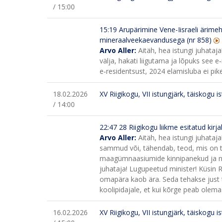
/ 15:00
15:19
Arupärimine Vene-Iisraeli ärime
mineraalveekaevandusega (nr 858)
Arvo Aller:
Aitäh, hea istungi juhataj
välja, hakati liigutama ja lõpuks see 
e‑residentsust, 2024 elamisluba ei pike
18.02.2026
XV Riigikogu, VII istungjärk, täiskogu i
/ 14:00
22:47 28 Riigikogu liikme esitatud kir
Arvo Aller:
Aitäh, hea istungi juhataj
sammud või, tähendab, teod, mis on teh
maagümnaasiumide kinnipanekud ja n
juhataja! Lugupeetud minister! Küsin 
omapära kaob ära. Seda tehakse just
koolipidajale, et kui kõrge peab olema
16.02.2026
XV Riigikogu, VII istungjärk, täiskogu i