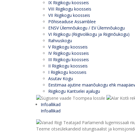
IX Riigikogu koosseis
VIII Riigikogu koosseis
VII Riigikogu koosseis
Põhiseaduse Assamblee
ENSV Ülemnõukogu / EV Ülemnõukogu
VI Riigikogu (Riigivolikogu ja Riiginõukogu)
Rahvuskogu
V Riigikogu koosseis
IV Riigikogu koosseis
III Riigikogu koosseis
II Riigikogu koosseis
I Riigikogu koosseis
Asutav Kogu
Eestimaa ajutine maanõukogu ehk maapäe
Riigikogu Kantselei ajalugu
Infoallikad
Infoallikad
Teeme otseülekandeid istungisaalist ja komisjonide 