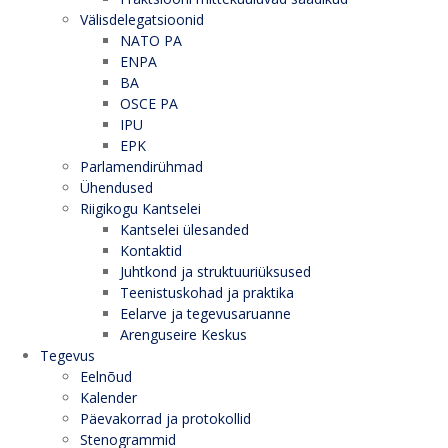
Välisdelegatsioonid
NATO PA
ENPA
BA
OSCE PA
IPU
EPK
Parlamendirühmad
Ühendused
Riigikogu Kantselei
Kantselei ülesanded
Kontaktid
Juhtkond ja struktuuriüksused
Teenistuskohad ja praktika
Eelarve ja tegevusaruanne
Arenguseire Keskus
Tegevus
Eelnõud
Kalender
Päevakorrad ja protokollid
Stenogrammid