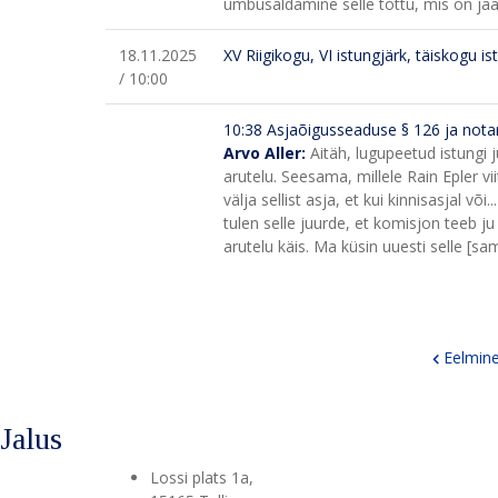
umbusaldamine selle tõttu, mis on jä
18.11.2025
XV Riigikogu, VI istungjärk, täiskogu is
/ 10:00
10:38
Asjaõigusseaduse § 126 ja nota
Arvo Aller:
Aitäh, lugupeetud istungi 
arutelu. Seesama, millele Rain Epler vii
välja sellist asja, et kui kinnisasjal või..
tulen selle juurde, et komisjon teeb ju
arutelu käis. Ma küsin uuesti selle [s
Eelmin
Jalus
Lossi plats 1a
,