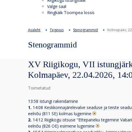
Riigikogu istungisaal
Valge saal
Ringkäik Toompea lossis
Avaleht
Tegevus
Stenogrammid
Kolmapäev, 22
Stenogrammid
XV Riigikogu, VII istungjärk
Kolmapäev, 22.04.2026, 14:
Toimetatud
13:58 Istungi rakendamine
1.
14:08
Keskkonnajärelevalve seaduse ja teiste sead
eelnõu (811 SE) kolmas lugemine
2.
14:12
Riigikogu otsuse "Ettepaneku tegemine Vabar
eelnõu (826 OE) esimene lugemine