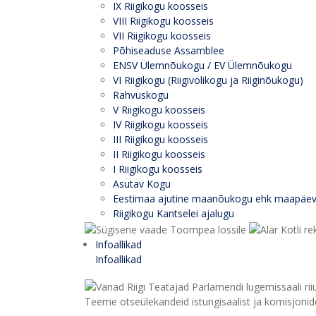
IX Riigikogu koosseis
VIII Riigikogu koosseis
VII Riigikogu koosseis
Põhiseaduse Assamblee
ENSV Ülemnõukogu / EV Ülemnõukogu
VI Riigikogu (Riigivolikogu ja Riiginõukogu)
Rahvuskogu
V Riigikogu koosseis
IV Riigikogu koosseis
III Riigikogu koosseis
II Riigikogu koosseis
I Riigikogu koosseis
Asutav Kogu
Eestimaa ajutine maanõukogu ehk maapäe
Riigikogu Kantselei ajalugu
Infoallikad
Infoallikad
Teeme otseülekandeid istungisaalist ja komisjonide 