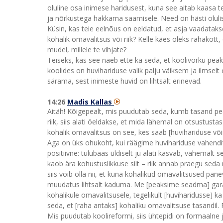
oluline osa inimese haridusest, kuna see aitab kaasa 
ja nõrkustega hakkama saamisele. Need on hästi oluli
Küsin, kas teie eelnõus on eeldatud, et asja vaadataks
kohalik omavalitsus või riik? Kelle käes oleks rahakott,
mudel, millele te vihjate?
Teiseks, kas see näeb ette ka seda, et koolivõrku peaks
koolides on huvihariduse valik palju väiksem ja ilmsel
särama, sest inimeste huvid on lihtsalt erinevad.
14:26
Madis Kallas
Aitäh! Kõigepealt, mis puudutab seda, kumb tasand pe
riik, siis alati öeldakse, et mida lähemal on otsustust
kohalik omavalitsus on see, kes saab [huvihariduse võ
Aga on üks ohukoht, kui räägime huvihariduse vahendit
positiivne: tulubaas üldiselt ju alati kasvab, vähemalt s
kaob ära kohustuslikkuse silt – riik annab praegu seda
siis võib olla nii, et kuna kohalikud omavalitsused pan
muudatus lihtsalt kaduma. Me [peaksime seadma] garant
kohalikule omavalitsusele, tegelikult [huviharidusse] 
seda, et [raha antaks] kohaliku omavalitsuse tasandil. 
Mis puudutab koolireformi, siis ühtepidi on formaalne 