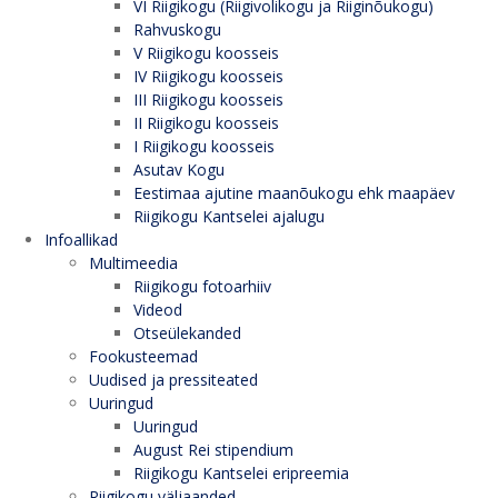
VI Riigikogu (Riigivolikogu ja Riiginõukogu)
Rahvuskogu
V Riigikogu koosseis
IV Riigikogu koosseis
III Riigikogu koosseis
II Riigikogu koosseis
I Riigikogu koosseis
Asutav Kogu
Eestimaa ajutine maanõukogu ehk maapäev
Riigikogu Kantselei ajalugu
Infoallikad
Multimeedia
Riigikogu fotoarhiiv
Videod
Otseülekanded
Fookusteemad
Uudised ja pressiteated
Uuringud
Uuringud
August Rei stipendium
Riigikogu Kantselei eripreemia
Riigikogu väljaanded