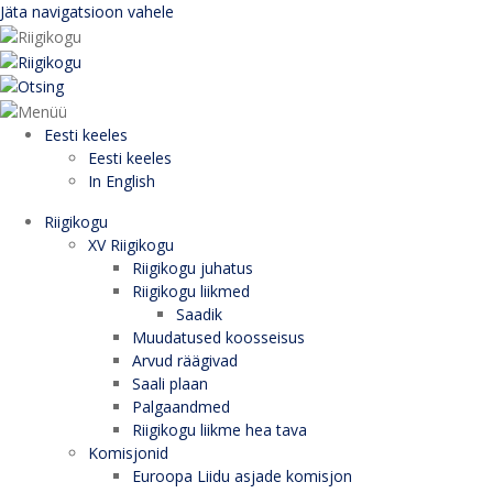
Jäta navigatsioon vahele
Eesti keeles
Eesti keeles
In English
Riigikogu
XV Riigikogu
Riigikogu juhatus
Riigikogu liikmed
Saadik
Muudatused koosseisus
Arvud räägivad
Saali plaan
Palgaandmed
Riigikogu liikme hea tava
Komisjonid
Euroopa Liidu asjade komisjon