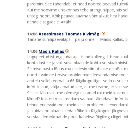
paremini. See tähendab, et need noored peavad tulevi
Kui me soovime ühiskonnas teha arenguhüppe, siis selle
ühtegi noort. Kõik peavad saama võimalikult hea harid
nendele tegudele. Aitäh!
14:06
Aseesimees Toomas Kivimägi
Tänane sünnipäevalaps – palju õnne! – Madis Kallas, p
14:06
Madis Kallas
Lugupeetud istungi juhataja! Head kolleegid! Head kuu
kohta lastele ja valitsuse plaanide kohta sotsiaalminist
Eelmise aasta lõpus ma esitlesin siin otsuse eelnõu, mi
noorte vaimse tervise probleemide leevendamise meetm
arutelu sellel teemal ja 66 Riigikogu liiget seda otsuse
infot tulnud, välja arvatud see, et me teame, et valits
Sellest lähtuvalt me olemegi esitanud mitmeid küsimus
läinud? Kas on ministeerium saanud täiendavat infot ka
teinud erinevaid meetmeid selle probleemi leevendami
ja kuidas on plaanis seda kõike ka Riigikogule järgneva
sotsiaaldemokraatide poolt kaheksa Riigikogu liiget. Ai