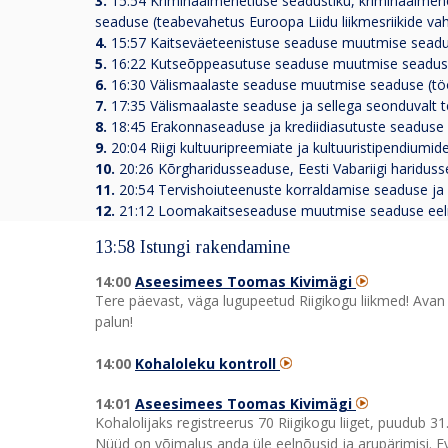
3.
15:54
Kriminaalmenetluse seadustiku, kriminaalmene
seaduse (teabevahetus Euroopa Liidu liikmesriikide vah
4.
15:57
Kaitseväeteenistuse seaduse muutmise seadus
5.
16:22
Kutseõppeasutuse seaduse muutmise seaduse 
6.
16:30
Välismaalaste seaduse muutmise seaduse (töö
7.
17:35
Välismaalaste seaduse ja sellega seonduvalt 
8.
18:45
Erakonnaseaduse ja krediidiasutuste seaduse
9.
20:04
Riigi kultuuripreemiate ja kultuuristipendiu
10.
20:26
Kõrgharidusseaduse, Eesti Vabariigi haridu
11.
20:54
Tervishoiuteenuste korraldamise seaduse j
12.
21:12
Loomakaitseseaduse muutmise seaduse eeln
13:58 Istungi rakendamine
14:00
Aseesimees Toomas Kivimägi
Tere päevast, väga lugupeetud Riigikogu liikmed! Avan 
palun!
14:00
Kohaloleku kontroll
14:01
Aseesimees Toomas Kivimägi
Kohalolijaks registreerus 70 Riigikogu liiget, puudub 31
Nüüd on võimalus anda üle eelnõusid ja arupärimisi. E