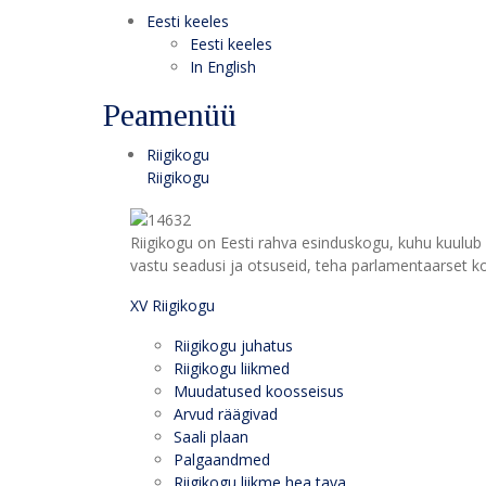
Eesti keeles
Eesti keeles
In English
Peamenüü
Riigikogu
Riigikogu
Riigikogu on Eesti rahva esinduskogu, kuhu kuulub 
vastu seadusi ja otsuseid, teha parlamentaarset kon
XV Riigikogu
Riigikogu juhatus
Riigikogu liikmed
Muudatused koosseisus
Arvud räägivad
Saali plaan
Palgaandmed
Riigikogu liikme hea tava