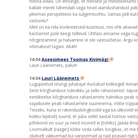
minna edasi. On ilmselge, et ministril ja ministeeriumil 
kallale minek tähendab väga head aiandusharidust pak
pikemas perspektiivis ka sulgemisohtu. Samas pidi kut
vastuolu?
Meil on ka rida konkreetseid küsimusi, mis ehk aitavad 
kaotamist pole keegi tellinud. Ühtlasi anname väga tu
nõrgestamine ja halvamine ei ole vastuvõetav. Ärgu k
võimalusel tagasi. Aitäh!
14:04
Aseesimees Toomas Kivimägi
Lauri Läänemets, palun!
14:04
Lauri Läänemets
Lugupeetud istungi juhataja! Austatud kolleegid! Annan
Eesti kõrghariduse tulevikku ja selle rahastamist: täps
eestikeelse kõrghariduse rahastamine tulevikus peab ol
vajadusele peab rahastamine suurenema, mitte toppa
Teiseks, kuna ei rakenduskõrgkoolid ega ka ülikoolid ei 
kokku lepitud] suund, et juba sellel aastal toimuv vast
põlvkond on suur ja need noored ei [tohiks] jääda ilm
Loomulikult [räägin] kõike seda selles loogikas, et me
oluliselt väiksemad kui varasemad ja nad peavad riigi 