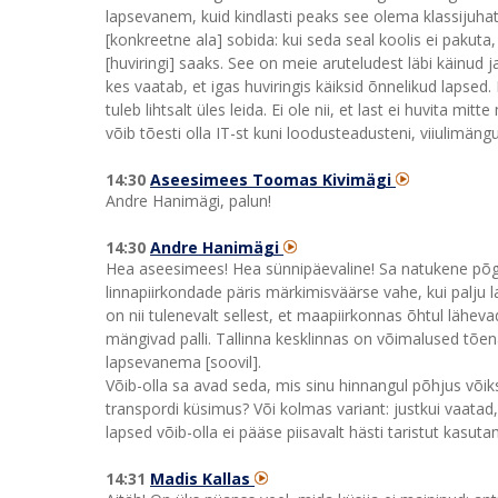
lapsevanem, kuid kindlasti peaks see olema klassijuhata
[konkreetne ala] sobida: kui seda seal koolis ei pakuta
[huviringi] saaks. See on meie aruteludest läbi käinud j
kes vaatab, et igas huviringis käiksid õnnelikud lapsed.
tuleb lihtsalt üles leida. Ei ole nii, et last ei huvita mit
võib tõesti olla IT-st kuni loodusteadusteni, viiulimängust
14:30
Aseesimees Toomas Kivimägi
Andre Hanimägi, palun!
14:30
Andre Hanimägi
Hea aseesimees! Hea sünnipäevaline! Sa natukene põgus
linnapiirkondade päris märkimisväärse vahe, kui palju l
on nii tulenevalt sellest, et maapiirkonnas õhtul läheva
mängivad palli. Tallinna kesklinnas on võimalused tõenä
lapsevanema [soovil].
Võib-olla sa avad seda, mis sinu hinnangul põhjus võiks 
transpordi küsimus? Või kolmas variant: justkui vaatad, 
lapsed võib-olla ei pääse piisavalt hästi taristut kasu
14:31
Madis Kallas