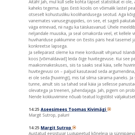
Aitäh! Jah, mul küll selle kohta täpset statistikat ei o
kaheks tegema. Igas Eesti koolis on võimalik lastel peal
otseselt kohustusliku kooliharidusega seotud. Aga kõi
vanemates vanusegruppides, on see, et sageli pakutak
väga erinevad, nii nagu ka täiskasvanud. Ühele meeldi
neljandale muusika, ja seal omakorda veel, et kellele vii
huvihariduse pakkumine on Eestis päris heal tasemel ja 
konkreetse lapsega.
Ja sellepärast oleme ka meie korduvalt vihjanud Islandi
koos [võimaldavad] leida õige huvitegevuse. Kui see 
maakonnakeskuses, siis ta saaks seal käia, selle huviri
huvitegevusi on – paljud kasutavad seda argumendina, et
ei ole seda [huviringi], mis tal silma särama paneks. Ja 
tunne, ainult siis sa tahad seal käia ja sellesse panust
olevatega ja treeneri, juhendajaga. Jah, pigem on probl
Nende kokkuviimine nõuab teatud logistilist väljakutset
14:25
Aseesimees Toomas Kivimägi
Margit Sutrop, palun!
14:25
Margit Sutrop
Austatud eesistuja! Lugupeetud kõneleja ja sünnipäeval