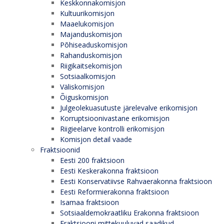
Keskkonnakomisjon
Kultuurikomisjon
Maaelukomisjon
Majanduskomisjon
Põhiseaduskomisjon
Rahanduskomisjon
Riigikaitsekomisjon
Sotsiaalkomisjon
Väliskomisjon
Õiguskomisjon
Julgeolekuasutuste järelevalve erikomisjon
Korruptsioonivastane erikomisjon
Riigieelarve kontrolli erikomisjon
Komisjon detail vaade
Fraktsioonid
Eesti 200 fraktsioon
Eesti Keskerakonna fraktsioon
Eesti Konservatiivse Rahvaerakonna fraktsioon
Eesti Reformierakonna fraktsioon
Isamaa fraktsioon
Sotsiaaldemokraatliku Erakonna fraktsioon
Fraktsiooni mittekuuluvad saadikud