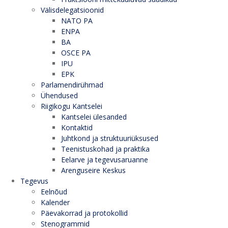
Välisdelegatsioonid
NATO PA
ENPA
BA
OSCE PA
IPU
EPK
Parlamendirühmad
Ühendused
Riigikogu Kantselei
Kantselei ülesanded
Kontaktid
Juhtkond ja struktuuriüksused
Teenistuskohad ja praktika
Eelarve ja tegevusaruanne
Arenguseire Keskus
Tegevus
Eelnõud
Kalender
Päevakorrad ja protokollid
Stenogrammid