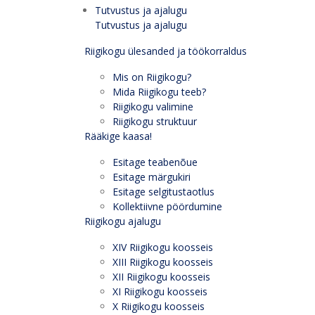
Tutvustus ja ajalugu
Tutvustus ja ajalugu
Riigikogu ülesanded ja töökorraldus
Mis on Riigikogu?
Mida Riigikogu teeb?
Riigikogu valimine
Riigikogu struktuur
Rääkige kaasa!
Esitage teabenõue
Esitage märgukiri
Esitage selgitustaotlus
Kollektiivne pöördumine
Riigikogu ajalugu
XIV Riigikogu koosseis
XIII Riigikogu koosseis
XII Riigikogu koosseis
XI Riigikogu koosseis
X Riigikogu koosseis