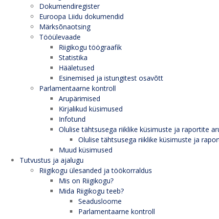
Dokumendiregister
Euroopa Liidu dokumendid
Märksõnaotsing
Tööülevaade
Riigikogu töögraafik
Statistika
Hääletused
Esinemised ja istungitest osavõtt
Parlamentaarne kontroll
Arupärimised
Kirjalikud küsimused
Infotund
Olulise tähtsusega riiklike küsimuste ja raportite ar
Olulise tähtsusega riiklike küsimuste ja rapor
Muud küsimused
Tutvustus ja ajalugu
Riigikogu ülesanded ja töökorraldus
Mis on Riigikogu?
Mida Riigikogu teeb?
Seadusloome
Parlamentaarne kontroll