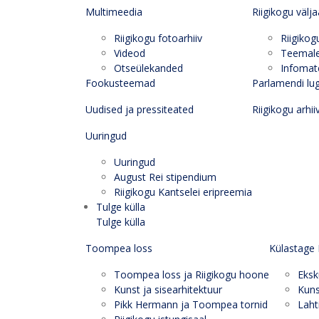
Multimeedia
Riigikogu välj
Riigikogu fotoarhiiv
Riigikog
Videod
Teemal
Otseülekanded
Infomate
Fookusteemad
Parlamendi lu
Uudised ja pressiteated
Riigikogu arhii
Uuringud
Uuringud
August Rei stipendium
Riigikogu Kantselei eripreemia
Tulge külla
Tulge külla
Toompea loss
Külastage 
Toompea loss ja Riigikogu hoone
Eksk
Kunst ja sisearhitektuur
Kuns
Pikk Hermann ja Toompea tornid
Laht