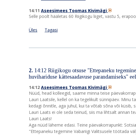
14:11
Aseesimees Toomas Kivimägi
Selle poolt hääletas 60 Riigikogu liiget, vastu 5, erap
Üles
Tagasi
2.
14:12
Riigikogu otsuse "Ettepaneku tegemine 
huvihariduse kättesaadavuse parandamiseks" e
14:12
Aseesimees Toomas Kivimägi
Nüüd, head kolleegid, saame minna teise päevakorrapu
Lauri Laatsile, kellel on ka tegelikult sünnipäev. Minu
kedagi õnnitle, aga juhul, kui ta võtab sõna või küsib,
Lauri Laats ei ole seda teinud, siis ma lihtsalt annan te
Lauri Laats!
Aga nüüd läheme edasi. Teine päevakorrapunkt: Sotsia
"Ettepaneku tegemine Vabariigi Valitsusele töötada 