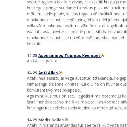
seotud. Aga ma isiklikult arvan, et ükskõik kui palju 
huvitegevusringe suudame tulevikus pakkuda ainult 
mõtlema selle peale, kuidas tagada võimalikult hea tr
maakonnakeskustesse või mingitel juhtudel juhendaja
valla või maakonna pealt ma võin öelda, et tegelikult
vaadata asja alevike ja koolide poolt, siis hakkavad tu
maakonnakeskustesse on võtmesõnad. Ma arvan, et siis e
huvitab.
14:28
Aseesimees Toomas Kivimägi
Anti Allas, palun!
14:29
Anti Allas
Aitäh, hea eesistuja! Väga austatud ettekandja, kõigepea
inimarengu aruanne kinnitas, kui oluline on huviharidus
konkurentsivõimes pikapeale.
Aga minu küsimus on see. Tegelikult me ootame ju ka sed
lastel nende eest võimalik ka maksta. Kas koolides aid
huviringi? Kas sellele aspektile oled ka mõelnud selle p
14:29 Madis Kallas
Aitäh! Inimarengu aruandes tuli see tegelikult väga häs