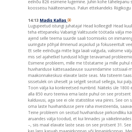
eelnõu 826 esimene lugemine. Juhin kohe tähelepanu se
koosseisu häälteenamus. Palun ettekandeks Riigikogu kõ
14:13
Madis Kallas
Lugupeetud istungi juhataja! Head kolleegid! Head ku
teha ettepaneku Vabariigi Valitsusele töötada välja
ajend selle teema suurde saali toomiseks on inimareng
uuringute põhjal ilmnenud asjaolud ja fokuseeritult ve
Et selle eelnõuga mitte liiga laiali valguda, valisime v
mis sel ajahetkel tundusid kõige teravamad probleemid.
Esimene probleem, mille me tõstatame ja mille puhul 
huvihariduse kättesaadavuse suurendamine sotsiaal-ma
maakonnakeskusi elavate laste seas. Ma tsiteerin taas
sissetulek on üheselt ja selgelt seotud sellega, kui pa
Toon välja ka konkreetsed numbrid. Näiteks üle 1800 e
alla 850 euro teeniva ema laste puhul on see protsent all
kalduvusi, aga see ei ole statistilise vea piires. See o
oma laste huviharidusse pere raha investeerida, saavad
Teine probleem on seotud huvihariduse piirkondliku kät
aruandes välja toodud, et kui linnades ja väikelinnade
–, siis maal elavate laste seas on see protsent 31. See 
kas laps kasvab maapiirkonnas või linnapiirkonnas. Mei