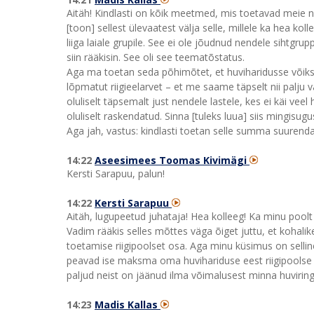
Aitäh! Kindlasti on kõik meetmed, mis toetavad meie no
[toon] sellest ülevaatest välja selle, millele ka hea ko
liiga laiale grupile. See ei ole jõudnud nendele sihtgru
siin rääkisin. See oli see teematõstatus.
Aga ma toetan seda põhimõtet, et huviharidusse võiks
lõpmatut riigieelarvet – et me saame täpselt nii palju 
oluliselt täpsemalt just nendele lastele, kes ei käi veel
oluliselt raskendatud. Sinna [tuleks luua] siis mingisug
Aga jah, vastus: kindlasti toetan selle summa suurenda
14:22
Aseesimees Toomas Kivimägi
Kersti Sarapuu, palun!
14:22
Kersti Sarapuu
Aitäh, lugupeetud juhataja! Hea kolleeg! Ka minu poo
Vadim rääkis selles mõttes väga õiget juttu, et kohali
toetamise riigipoolset osa. Aga minu küsimus on selline.
peavad ise maksma oma huvihariduse eest riigipoolse 
paljud neist on jäänud ilma võimalusest minna huvirin
14:23
Madis Kallas