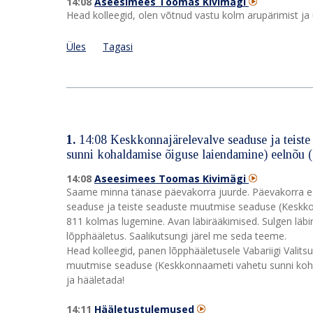
14:08
Aseesimees Toomas Kivimägi
Head kolleegid, olen võtnud vastu kolm arupärimist ja
Üles
Tagasi
1.
14:08
Keskkonnajärelevalve seaduse ja teist
sunni kohaldamise õiguse laiendamine) eelnõu 
14:08
Aseesimees Toomas Kivimägi
Saame minna tänase päevakorra juurde. Päevakorra esi
seaduse ja teiste seaduste muutmise seaduse (Keskk
811 kolmas lugemine. Avan läbirääkimised. Sulgen läbir
lõpphääletus. Saalikutsungi järel me seda teeme.
Head kolleegid, panen lõpphääletusele Vabariigi Valit
muutmise seaduse (Keskkonnaameti vahetu sunni kohal
ja hääletada!
14:11
Hääletustulemused