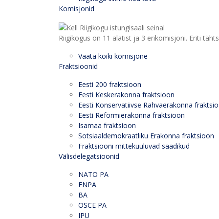
Komisjonid
Riigikogus on 11 alatist ja 3 erikomisjoni. Eriti
Vaata kõiki komisjone
Fraktsioonid
Eesti 200 fraktsioon
Eesti Keskerakonna fraktsioon
Eesti Konservatiivse Rahvaerakonna fraktsi
Eesti Reformierakonna fraktsioon
Isamaa fraktsioon
Sotsiaaldemokraatliku Erakonna fraktsioon
Fraktsiooni mittekuuluvad saadikud
Välisdelegatsioonid
NATO PA
ENPA
BA
OSCE PA
IPU