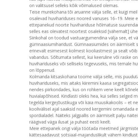
on valitsusel selleks kõik võimalused olemas.
Teise murekohana tõi aruanne välja selle, et kuigi meil
osalevad huvihariduses noored vanuses 16–19. Meie e
ettepanekud noorte huvihariduse hõlmatuse suurenda
selles eas olevatest noortest osaleksid [vähemalt] ühes
Siinkohal on toodud vastuargumendina välja see, et 
gümnaasiumiharidust. Gümnaasiumides on äärmiselt s
erinevalt esimesest kolmest kooliastmest ja sealt võib 
vabandus. Sõltumata sellest, kui keeruline või raske
huvihariduseks või selliseks tegevuseks, mis temale huvi
on lõppenud.
Kolmanda kitsaskohana toome välja selle, mis puudut
huvihariduseks, mis aitaks kiiremini kaasa segregatsio
nendes piirkondades, kus on rohkem vene keelt kõnelev
huvialapõhised. Kindlasti oleks hea, kui selles selged
tegelda kergejõustikuga või käia muusikakoolis – et need
koolivälisel ajal saaksid noored kergemini omandada ee
spordialadel. Näiteks jalgpallis on äärmiselt palju näi
räägivad väga ilusat ja puhast eesti keelt.
Meie ettepanek ongi välja töötada meetmed järgmiste
kättesaadavust sotsiaal-majanduslikult vähem kindlust