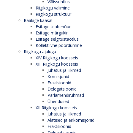
Välissuhtlus
Riigikogu valimine
Riigikogu struktuur
Rääkige kaasa!
Esitage teabenõue
Esitage märgukiri
Esitage selgitustaotlus
Kollektiivne pöördumine
Riigikogu ajalugu
XIV Riigikogu koosseis
XIII Riigikogu koosseis
Juhatus ja liikmed
Komisjonid
Fraktsioonid
Delegatsioonid
Parlamendirühmad
Ühendused
XII Riigikogu koosseis
Juhatus ja liikmed
Alatised ja erikomisjonid
Fraktsioonid
Delegatsioonid