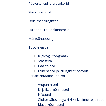
Päevakorrad ja protokollid
Stenogrammid
Dokumendiregister
Euroopa Liidu dokumendid
Märksõnaotsing
Tööülevaade
Riigikogu töögraafik
Statistika
Hääletused
Esinemised ja istungitest osavõtt
Parlamentaarne kontroll
Arupärimised
Kirjalikud küsimused
Infotund
Olulise tähtsusega riiklike küsimuste ja rapor
Muud küsimused