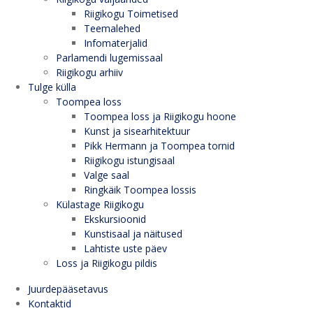
Riigikogu Toimetised
Teemalehed
Infomaterjalid
Parlamendi lugemissaal
Riigikogu arhiiv
Tulge külla
Toompea loss
Toompea loss ja Riigikogu hoone
Kunst ja sisearhitektuur
Pikk Hermann ja Toompea tornid
Riigikogu istungisaal
Valge saal
Ringkäik Toompea lossis
Külastage Riigikogu
Ekskursioonid
Kunstisaal ja näitused
Lahtiste uste päev
Loss ja Riigikogu pildis
Juurdepääsetavus
Kontaktid