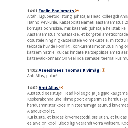
14:01
Evelin Poolamets
Aitäh, lugupeetud istungi juhataja! Head kolleegid! Ann
Hanno Pevkurile. Kaitsepolitseiameti aastaraamatus 20
korruptsiooniriskile, mis kaasneb (Juhataja helistab kel
Aastaraamatus rõhutatakse, et kõrgetel ametikohtadel tö
otsustele ning riigikaitselistele võimekustele, mistõttu
tekitada huvide konflikti, konkurentsimoonutusi ning o
kaitseministrile. Kuidas hindate Kaitsepolitseiameti aa
kaitsevaldkonnas? On veel rida sarnasel teemal küsimus
14:02
Aseesimees Toomas Kivimägi
Anti Allas, palun!
14:02
Anti Allas
Austatud eesistuja! Head kolleegid ja jälgijad kaugema
Keskerakonna ühe liikme poolt arupärimise haridus- ja
haridusminister koos ministeeriumiga asunud kirvemee
Aianduskoolist.
Kui küsite, et kuidas kirvemeetodil, siis ütlen, et kuidas
eelarve on koolil üleöö ligi veerandi võrra väiksem. K