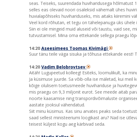
seas. Teiseks, suurendada huviharidusega hõlmatust 
selles eas olevaid noori osaleksid vähemalt ühes huvi
huvialapõhiseks huvihariduseks, mis aitaks kiiremini 
Veel kord rõhutan, et tegu on tähelepanuga üks ühele
Siin ei ole mingeid muid aluseid või taustu, vaid see,
tutvustamisel. Mina oma ettekande sellega praegu lõpe
14:20
Aseesimees Toomas Kivimägi
Suur tänu teile väga sisuka ja tõhusa ettekande eest! 
14:20
Vadim Belobrovtsev
Aitäh! Lugupeetud kolleeg! Esiteks, loomulikult, ka mi
Ja küsimuse juurde. Sa võib-olla ise mäletad, kui meil 
kõige olulisem toetusmeede huvihariduse ja huvitegevu
mis praegu on 9,3 miljonit eurot. See meede aitab para
noorte kaasamise ning transpordivõimaluste organisee
aastate jooksul vähendatud.
Siit minu küsimus. Kas sinu arvates peaks seda toetus
saad sellest ministeeriumi loogikast aru? Nad ise ütle
teisest küljest kogu aeg kärbivad seda.
14:21
Madis Kallas