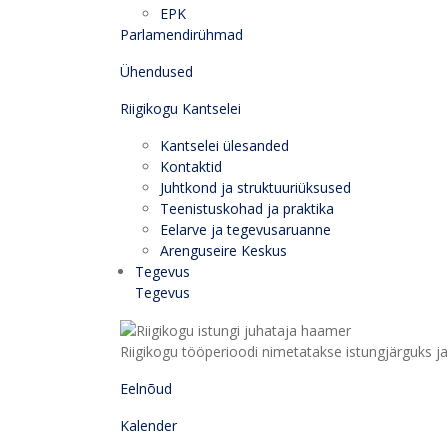
EPK
Parlamendirühmad
Ühendused
Riigikogu Kantselei
Kantselei ülesanded
Kontaktid
Juhtkond ja struktuuriüksused
Teenistuskohad ja praktika
Eelarve ja tegevusaruanne
Arenguseire Keskus
Tegevus
Tegevus
Riigikogu tööperioodi nimetatakse istungjärguks ja 
Eelnõud
Kalender