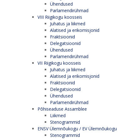
Ühendused
Parlamendirühmad
VIII Riigikogu koosseis
Juhatus ja liikmed
Alatised ja erikomisjonid
Fraktsioonid
Delegatsioonid
Ühendused
Parlamendirühmad
VII Riigikogu koosseis
Juhatus ja liikmed
Alatised ja erikomisjonid
Fraktsioonid
Delegatsioonid
Ühendused
Parlamendirühmad
Põhiseaduse Assamblee
Liikmed
Stenogrammid
ENSV Ülemnõukogu / EV Ülemnõukogu
Stenogrammid