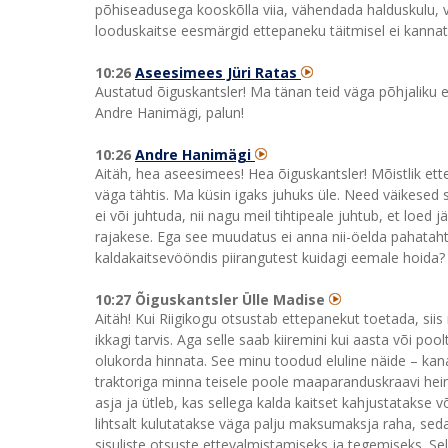
põhiseadusega kooskõlla viia, vähendada halduskulu, 
looduskaitse eesmärgid ettepaneku täitmisel ei kannata
10:26
Aseesimees Jüri Ratas
Austatud õiguskantsler! Ma tänan teid väga põhjaliku e
Andre Hanimägi, palun!
10:26
Andre Hanimägi
Aitäh, hea aseesimees! Hea õiguskantsler! Mõistlik ette
väga tähtis. Ma küsin igaks juhuks üle. Need väikesed s
ei või juhtuda, nii nagu meil tihtipeale juhtub, et loed jä
rajakese. Ega see muudatus ei anna nii-öelda pahataht
kaldakaitsevööndis piirangutest kuidagi eemale hoida? K
10:27 Õiguskantsler Ülle Madise
Aitäh! Kui Riigikogu otsustab ettepanekut toetada, si
ikkagi tarvis. Aga selle saab kiiremini kui aasta või po
olukorda hinnata. See minu toodud eluline näide – kana
traktoriga minna teisele poole maaparanduskraavi h
asja ja ütleb, kas sellega kalda kaitset kahjustatakse 
lihtsalt kulutatakse väga palju maksumaksja raha, seda
sisuliste otsuste ettevalmistamiseks ja tegemiseks. Se