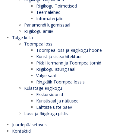
Riigikogu Toimetised
Teemalehed
Infomaterjalid
Parlamendi lugemissaal
Riigikogu arhiiv
Tulge külla
Toompea loss
Toompea loss ja Riigikogu hoone
Kunst ja sisearhitektuur
Pikk Hermann ja Toompea tornid
Riigikogu istungisaal
Valge saal
Ringkäik Toompea lossis
Külastage Riigikogu
Ekskursioonid
Kunstisaal ja näitused
Lahtiste uste päev
Loss ja Riigikogu pildis
Juurdepääsetavus
Kontaktid