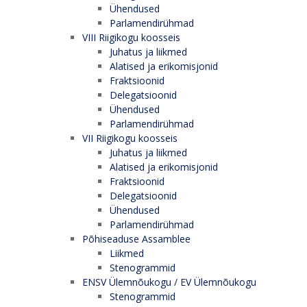
Ühendused
Parlamendirühmad
VIII Riigikogu koosseis
Juhatus ja liikmed
Alatised ja erikomisjonid
Fraktsioonid
Delegatsioonid
Ühendused
Parlamendirühmad
VII Riigikogu koosseis
Juhatus ja liikmed
Alatised ja erikomisjonid
Fraktsioonid
Delegatsioonid
Ühendused
Parlamendirühmad
Põhiseaduse Assamblee
Liikmed
Stenogrammid
ENSV Ülemnõukogu / EV Ülemnõukogu
Stenogrammid