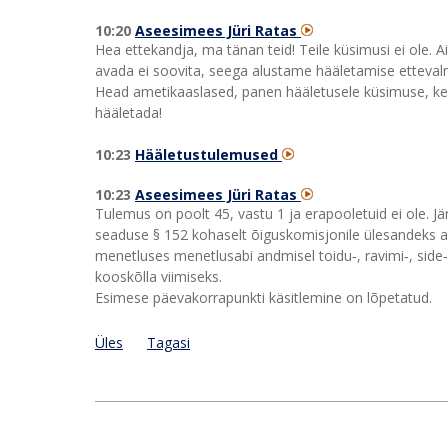
10:20
Aseesimees Jüri Ratas
Hea ettekandja, ma tänan teid! Teile küsimusi ei ole. Ai
avada ei soovita, seega alustame hääletamise etteval
Head ametikaaslased, panen hääletusele küsimuse, kes 
hääletada!
10:23
Hääletustulemused
10:23
Aseesimees Jüri Ratas
Tulemus on poolt 45, vastu 1 ja erapooletuid ei ole. Jär
seaduse § 152 kohaselt õiguskomisjonile ülesandeks al
menetluses menetlusabi andmisel toidu‑, ravimi‑, side
kooskõlla viimiseks.
Esimese päevakorrapunkti käsitlemine on lõpetatud.
Üles
Tagasi