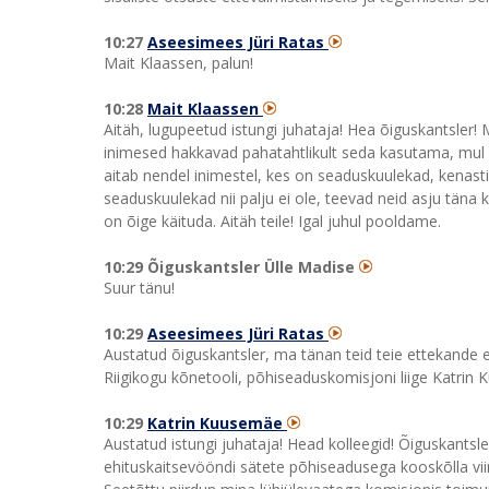
10:27
Aseesimees Jüri Ratas
Mait Klaassen, palun!
10:28
Mait Klaassen
Aitäh, lugupeetud istungi juhataja! Hea õiguskantsler! 
inimesed hakkavad pahatahtlikult seda kasutama, mul k
aitab nendel inimestel, kes on seaduskuulekad, kenas
seaduskuulekad nii palju ei ole, teevad neid asju täna
on õige käituda. Aitäh teile! Igal juhul pooldame.
10:29 Õiguskantsler Ülle Madise
Suur tänu!
10:29
Aseesimees Jüri Ratas
Austatud õiguskantsler, ma tänan teid teie ettekande 
Riigikogu kõnetooli, põhiseaduskomisjoni liige Katrin
10:29
Katrin Kuusemäe
Austatud istungi juhataja! Head kolleegid! Õiguskants
ehituskaitsevööndi sätete põhiseadusega kooskõlla vii