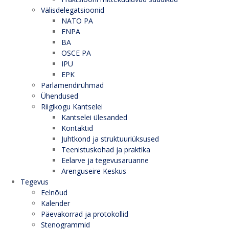
Välisdelegatsioonid
NATO PA
ENPA
BA
OSCE PA
IPU
EPK
Parlamendirühmad
Ühendused
Riigikogu Kantselei
Kantselei ülesanded
Kontaktid
Juhtkond ja struktuuriüksused
Teenistuskohad ja praktika
Eelarve ja tegevusaruanne
Arenguseire Keskus
Tegevus
Eelnõud
Kalender
Päevakorrad ja protokollid
Stenogrammid