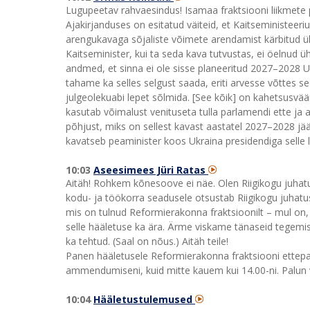
Lugupeetav rahvaesindus! Isamaa fraktsiooni liikmete 
Ajakirjanduses on esitatud väiteid, et Kaitseministee
arengukavaga sõjaliste võimete arendamist kärbitud ül
Kaitseminister, kui ta seda kava tutvustas, ei öelnud ü
andmed, et sinna ei ole sisse planeeritud 2027–2028 U
tahame ka selles selgust saada, eriti arvesse võttes sed
julgeolekuabi lepet sõlmida. [See kõik] on kahetsusv
kasutab võimalust venituseta tulla parlamendi ette ja
põhjust, miks on sellest kavast aastatel 2027–2028 jään
kavatseb peaminister koos Ukraina presidendiga selle le
10:03
Aseesimees Jüri Ratas
Aitäh! Rohkem kõnesoove ei näe. Olen Riigikogu juhat
kodu- ja töökorra seadusele otsustab Riigikogu juhatus
mis on tulnud Reformierakonna fraktsioonilt – mul on,
selle hääletuse ka ära. Ärme viskame tänaseid tegemi
ka tehtud. (Saal on nõus.) Aitäh teile!
Panen hääletusele Reformierakonna fraktsiooni ettepa
ammendumiseni, kuid mitte kauem kui 14.00-ni. Palun v
10:04
Hääletustulemused