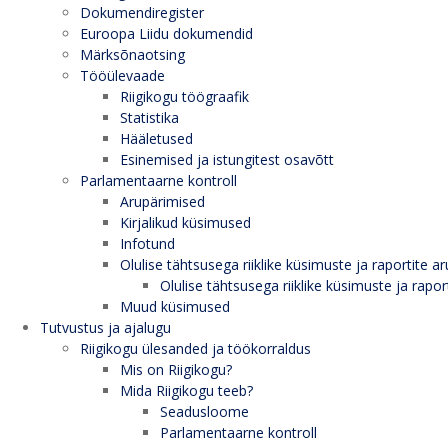
Dokumendiregister
Euroopa Liidu dokumendid
Märksõnaotsing
Tööülevaade
Riigikogu töögraafik
Statistika
Hääletused
Esinemised ja istungitest osavõtt
Parlamentaarne kontroll
Arupärimised
Kirjalikud küsimused
Infotund
Olulise tähtsusega riiklike küsimuste ja raportite ar
Olulise tähtsusega riiklike küsimuste ja rapor
Muud küsimused
Tutvustus ja ajalugu
Riigikogu ülesanded ja töökorraldus
Mis on Riigikogu?
Mida Riigikogu teeb?
Seadusloome
Parlamentaarne kontroll