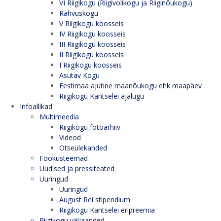
VI Riigikogu (Riigivolikogu ja Riiginõukogu)
Rahvuskogu
V Riigikogu koosseis
IV Riigikogu koosseis
III Riigikogu koosseis
II Riigikogu koosseis
I Riigikogu koosseis
Asutav Kogu
Eestimaa ajutine maanõukogu ehk maapäev
Riigikogu Kantselei ajalugu
Infoallikad
Multimeedia
Riigikogu fotoarhiiv
Videod
Otseülekanded
Fookusteemad
Uudised ja pressiteated
Uuringud
Uuringud
August Rei stipendium
Riigikogu Kantselei eripreemia
Riigikogu väljaanded