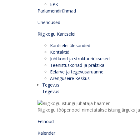
EPK
Parlamendirühmad
Ühendused
Riigikogu Kantselei
Kantselei ülesanded
Kontaktid
Juhtkond ja struktuuriüksused
Teenistuskohad ja praktika
Eelarve ja tegevusaruanne
Arenguseire Keskus
Tegevus
Tegevus
Riigikogu tööperioodi nimetatakse istungjärguks ja 
Eelnõud
Kalender