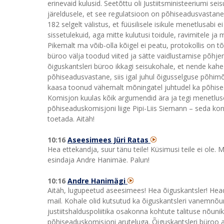
erinevaid kulusid. Seetõttu oli Justiitsministeeriumi se
järeldusele, et see regulatsioon on põhiseadusvastane. 
182 selgelt välistus, et füüsilisele isikule menetlusabi e
sissetulekuid, aga mitte kulutusi toidule, ravimitele ja
Pikemalt ma võib-olla kõigel ei peatu, protokollis on tõe
büroo välja toodud viited ja sätte vaidlustamise põhjen
õiguskantsleri büroo ikkagi seisukohale, et nende kah
põhiseadusvastane, siis igal juhul õigusselguse põhimõ
kaasa toonud vähemalt mõningatel juhtudel ka põhise
Komisjon kuulas kõik argumendid ära ja tegi menetlus
põhiseaduskomisjoni liige Pipi-Liis Siemann – seda kon
toetada. Aitäh!
10:16
Aseesimees Jüri Ratas
Hea ettekandja, suur tänu teile! Küsimusi teile ei ole.
esindaja Andre Hanimäe. Palun!
10:16
Andre Hanimägi
Aitäh, lugupeetud aseesimees! Hea õiguskantsler! Head
mail. Kohale olid kutsutud ka õiguskantsleri vanemnõuni
justiitshalduspoliitika osakonna kohtute talituse nõuni
põhiseaduskomisjoni aruteluga. Õiguskantsleri büroo a