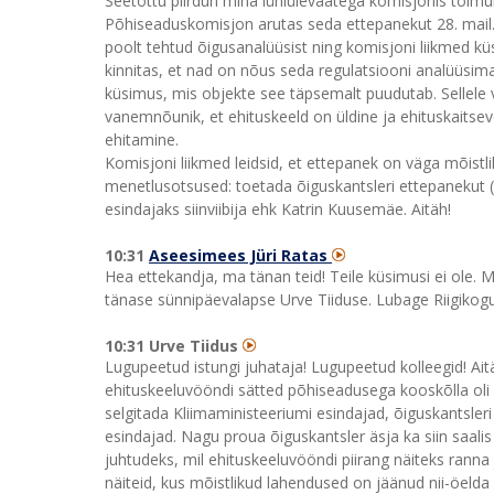
Seetõttu piirdun mina lühiülevaatega komisjonis toim
Põhiseaduskomisjon arutas seda ettepanekut 28. mail. 
poolt tehtud õigusanalüüsist ning komisjoni liikmed kü
kinnitas, et nad on nõus seda regulatsiooni analüüsima
küsimus, mis objekte see täpsemalt puudutab. Sellele
vanemnõunik, et ehituskeeld on üldine ja ehituskaitsev
ehitamine.
Komisjoni liikmed leidsid, et ettepanek on väga mõistl
menetlusotsused: toetada õiguskantsleri ettepanekut (
esindajaks siinviibija ehk Katrin Kuusemäe. Aitäh!
10:31
Aseesimees Jüri Ratas
Hea ettekandja, ma tänan teid! Teile küsimusi ei ole. 
tänase sünnipäevalapse Urve Tiiduse. Lubage Riigikogu 
10:31 Urve Tiidus
Lugupeetud istungi juhataja! Lugupeetud kolleegid! Ait
ehituskeeluvööndi sätted põhiseadusega kooskõlla oli 
selgitada Kliimaministeeriumi esindajad, õiguskantsler
esindajad. Nagu proua õiguskantsler äsja ka siin saalis
juhtudeks, mil ehituskeeluvööndi piirang näiteks ranna ja 
näiteid, kus mõistlikud lahendused on jäänud nii-öeld