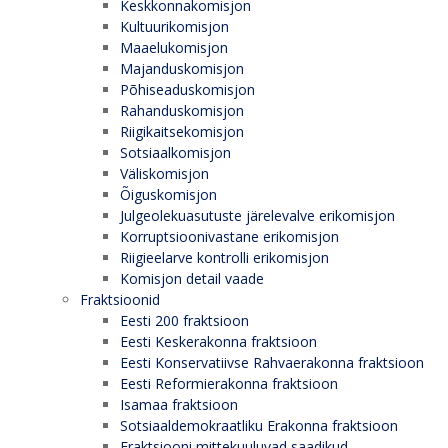
Keskkonnakomisjon
Kultuurikomisjon
Maaelukomisjon
Majanduskomisjon
Põhiseaduskomisjon
Rahanduskomisjon
Riigikaitsekomisjon
Sotsiaalkomisjon
Väliskomisjon
Õiguskomisjon
Julgeolekuasutuste järelevalve erikomisjon
Korruptsioonivastane erikomisjon
Riigieelarve kontrolli erikomisjon
Komisjon detail vaade
Fraktsioonid
Eesti 200 fraktsioon
Eesti Keskerakonna fraktsioon
Eesti Konservatiivse Rahvaerakonna fraktsioon
Eesti Reformierakonna fraktsioon
Isamaa fraktsioon
Sotsiaaldemokraatliku Erakonna fraktsioon
Fraktsiooni mittekuuluvad saadikud