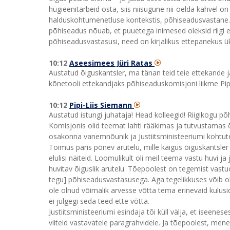
hügieenitarbeid osta, siis niisugune nii-öelda kahvel on
halduskohtumenetluse kontekstis, põhiseadusvastane. 
põhiseadus nõuab, et puuetega inimesed oleksid riigi eril
põhiseadusvastasusi, need on kirjalikus ettepanekus üks
10:12
Aseesimees Jüri Ratas
Austatud õiguskantsler, ma tänan teid teie ettekande j
kõnetooli ettekandjaks põhiseaduskomisjoni liikme Pipi
10:12
Pipi-Liis Siemann
Austatud istungi juhataja! Head kolleegid! Riigikogu p
Komisjonis olid teemat lahti rääkimas ja tutvustamas õ
osakonna vanemnõunik ja Justiitsministeeriumi kohtute
Toimus päris põnev arutelu, mille käigus õiguskantsler 
elulisi näiteid. Loomulikult oli meil teema vastu huvi ja
huvitav õiguslik arutelu. Tõepoolest on tegemist vastuo
tegu] põhiseadusvastasusega. Aga tegelikkuses võib olla 
ole olnud võimalik arvesse võtta tema erinevaid kulus
ei julgegi seda teed ette võtta.
Justiitsministeeriumi esindaja tõi küll välja, et iseenes
viiteid vastavatele paragrahvidele. Ja tõepoolest, mene