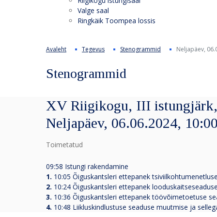
Riigikogu istungisaal
Valge saal
Ringkäik Toompea lossis
Avaleht
Tegevus
Stenogrammid
Neljapäev, 06.
Stenogrammid
XV Riigikogu, III istungjärk,
Neljapäev, 06.06.2024, 10:0
Toimetatud
09:58 Istungi rakendamine
1.
10:05 Õiguskantsleri ettepanek tsiviilkohtumenetlu
2.
10:24 Õiguskantsleri ettepanek looduskaitseseaduse
3.
10:36 Õiguskantsleri ettepanek töövõimetoetuse se
4.
10:48
Liikluskindlustuse seaduse muutmise ja selle