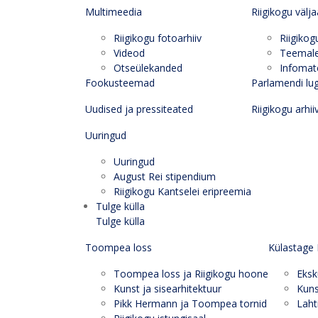
Multimeedia
Riigikogu välj
Riigikogu fotoarhiiv
Riigikog
Videod
Teemal
Otseülekanded
Infomate
Fookusteemad
Parlamendi lu
Uudised ja pressiteated
Riigikogu arhii
Uuringud
Uuringud
August Rei stipendium
Riigikogu Kantselei eripreemia
Tulge külla
Tulge külla
Toompea loss
Külastage 
Toompea loss ja Riigikogu hoone
Eksk
Kunst ja sisearhitektuur
Kuns
Pikk Hermann ja Toompea tornid
Laht