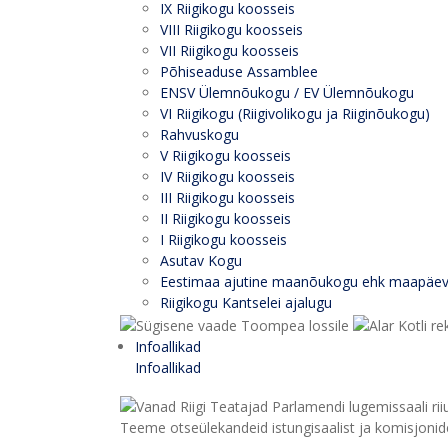
IX Riigikogu koosseis
VIII Riigikogu koosseis
VII Riigikogu koosseis
Põhiseaduse Assamblee
ENSV Ülemnõukogu / EV Ülemnõukogu
VI Riigikogu (Riigivolikogu ja Riiginõukogu)
Rahvuskogu
V Riigikogu koosseis
IV Riigikogu koosseis
III Riigikogu koosseis
II Riigikogu koosseis
I Riigikogu koosseis
Asutav Kogu
Eestimaa ajutine maanõukogu ehk maapäe
Riigikogu Kantselei ajalugu
Infoallikad
Infoallikad
Teeme otseülekandeid istungisaalist ja komisjonide 