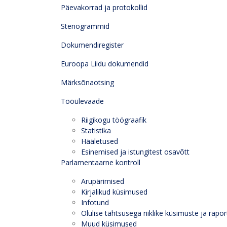
Päevakorrad ja protokollid
Stenogrammid
Dokumendiregister
Euroopa Liidu dokumendid
Märksõnaotsing
Tööülevaade
Riigikogu töögraafik
Statistika
Hääletused
Esinemised ja istungitest osavõtt
Parlamentaarne kontroll
Arupärimised
Kirjalikud küsimused
Infotund
Olulise tähtsusega riiklike küsimuste ja rapor
Muud küsimused