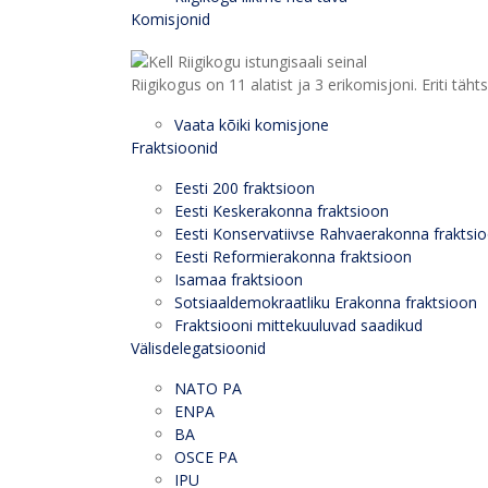
Komisjonid
Riigikogus on 11 alatist ja 3 erikomisjoni. Eriti
Vaata kõiki komisjone
Fraktsioonid
Eesti 200 fraktsioon
Eesti Keskerakonna fraktsioon
Eesti Konservatiivse Rahvaerakonna fraktsi
Eesti Reformierakonna fraktsioon
Isamaa fraktsioon
Sotsiaaldemokraatliku Erakonna fraktsioon
Fraktsiooni mittekuuluvad saadikud
Välisdelegatsioonid
NATO PA
ENPA
BA
OSCE PA
IPU