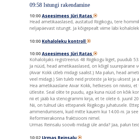
09:58 Istungi rakendamine
10:00
Aseesimees Jüri Ratas
Head ametikaaslased, austatud Riigikogu, tere hommiku
neljapäevast istungit. Ja kõigepealt viime läbi kohalolek
10:00
Kohaloleku kontroll
10:00
Aseesimees Jüri Ratas
Kohalolijaks registreerus 48 Riigikogu liiget, puudub 53
Ja nüüd, head ametikaaslased, on kõigil suurepärane v
(Aivar Kokk ütleb midagi saalist.) Ma palun, head ameti
veel midagi.) Siin tuleb neid proteste ja kirju uksest
Hea ametikaaslane Aivar Kokk, hetkeseis on niiviisi, et 
ütlesite. Seal olite te puudu, aga kuna nüüd on kõik korra
nii et jääb ka stenogrammi kirja, et te olete 6. juunil 
Nii, on tulnud üks ettepanek Riigikogu juhatusele. Ette
ammendumiseni, kuid mitte kauem kui 14.00-ni. Ja se
Reformierakonna fraktsiooni nimel.
Urmas Reinsalu soovib midagi üle anda? Jaa, palun teid
10:02
Urmas Reinsalu