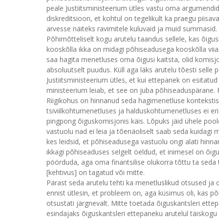
peale Justiitsministeerium ütles vastu oma argumendid,
diskreditsioon, et kohtul on tegelikult ka praegu piis
arvesse näiteks ravimitele kuluvaid ja muid summasid.
Põhimõtteliselt kogu arutelu taandus sellele, kas õigu
kooskõlla ikka on midagi põhiseadusega kooskõlla viia.
saa hagita menetluses oma õigusi kaitsta, olid komisjon
absoluutselt puudus. Küll aga läks arutelu tõesti selle 
Justiitsministeerium ütles, et kui ettepanek on esitatu
ministeerium leiab, et see on juba põhiseaduspärane. R
Riigikohus on hinnanud seda hagimenetluse kontekstis v
tsiviilkohtumenetluses ja halduskohtumenetluses ei eri
pingpong õiguskomisjonis käis. Lõpuks jäid ühele pool
vastuolu nad ei leia ja tõenäoliselt saab seda kuidagi
kes leidsid, et põhiseadusega vastuolu ongi alati hinnan
ikkagi põhiseaduses selgelt öeldud, et inimesel on õi
pöörduda, aga oma finantsilise olukorra tõttu ta seda 
[kehtivus] on tagatud või mitte.
Pärast seda arutelu tehti ka menetluslikud otsused ja 
ennist ütlesin, et probleem on, aga küsimus oli, kas põ
otsustati järgnevalt. Mitte toetada õiguskantsleri ett
esindajaks õiguskantsleri ettepaneku arutelul täiskogu 