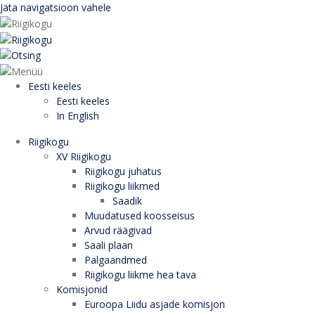
Jäta navigatsioon vahele
Eesti keeles
Eesti keeles
In English
Riigikogu
XV Riigikogu
Riigikogu juhatus
Riigikogu liikmed
Saadik
Muudatused koosseisus
Arvud räägivad
Saali plaan
Palgaandmed
Riigikogu liikme hea tava
Komisjonid
Euroopa Liidu asjade komisjon