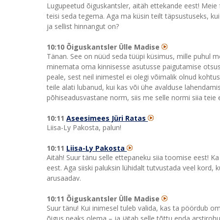
Lugupeetud õiguskantsler, aitäh ettekande eest! Meie 
teisi seda tegema. Aga ma küsin teilt täpsustuseks, kui
ja sellist hinnangut on?
10:10 Õiguskantsler Ülle Madise
Tänan. See on nüüd seda tüüpi küsimus, mille puhul me 
minemata oma kinnisesse asutusse paigutamise otsus
peale, sest neil inimestel ei olegi võimalik olnud ko
teile alati lubanud, kui kas või ühe avalduse lahendam
põhiseadusvastane norm, siis me selle normi siia teie
10:11
Aseesimees Jüri Ratas
Liisa-Ly Pakosta, palun!
10:11
Liisa-Ly Pakosta
Aitäh! Suur tänu selle ettepaneku siia toomise eest! 
eest. Aga siiski paluksin lühidalt tutvustada veel kord
arusaadav.
10:11 Õiguskantsler Ülle Madise
Suur tänu! Kui inimesel tuleb valida, kas ta pöördub o
õigus peaks olema – ja jätab selle tõttu enda arstiroh