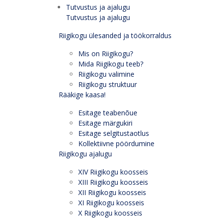
Tutvustus ja ajalugu
Tutvustus ja ajalugu
Riigikogu ülesanded ja töökorraldus
Mis on Riigikogu?
Mida Riigikogu teeb?
Riigikogu valimine
Riigikogu struktuur
Rääkige kaasa!
Esitage teabenõue
Esitage märgukiri
Esitage selgitustaotlus
Kollektiivne pöördumine
Riigikogu ajalugu
XIV Riigikogu koosseis
XIII Riigikogu koosseis
XII Riigikogu koosseis
XI Riigikogu koosseis
X Riigikogu koosseis