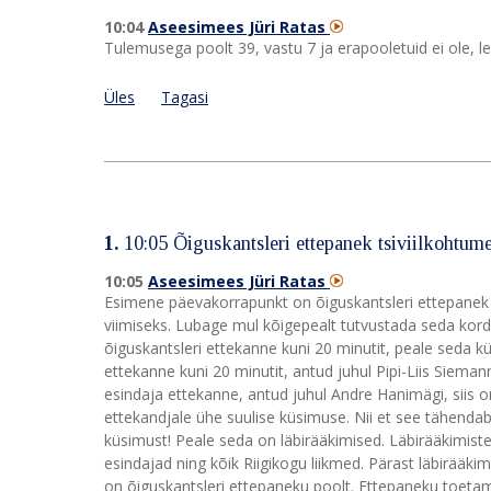
10:04
Aseesimees Jüri Ratas
Tulemusega poolt 39, vastu 7 ja erapooletuid ei ole, l
Üles
Tagasi
1.
10:05 Õiguskantsleri ettepanek tsiviilkohtum
10:05
Aseesimees Jüri Ratas
Esimene päevakorrapunkt on õiguskantsleri ettepanek 
viimiseks. Lubage mul kõigepealt tutvustada seda kor
õiguskantsleri ettekanne kuni 20 minutit, peale seda 
ettekanne kuni 20 minutit, antud juhul Pipi-Liis Siema
esindaja ettekanne, antud juhul Andre Hanimägi, siis on
ettekandjale ühe suulise küsimuse. Nii et see tähendab
küsimust! Peale seda on läbirääkimised. Läbirääkimist
esindajad ning kõik Riigikogu liikmed. Pärast läbirääki
on õiguskantsleri ettepaneku poolt. Ettepaneku toet