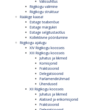
Välissuhtlus
Riigikogu valimine
Riigikogu struktuur
Rääkige kaasa!
Esitage teabenõue
Esitage märgukiri
Esitage selgitustaotlus
Kollektiivne pöördumine
Riigikogu ajalugu
XIV Riigikogu koosseis
XIII Riigikogu koosseis
Juhatus ja liikmed
Komisjonid
Fraktsioonid
Delegatsioonid
Parlamendirühmad
Ühendused
XII Riigikogu koosseis
Juhatus ja liikmed
Alatised ja erikomisjonid
Fraktsioonid
Delegatsioonid