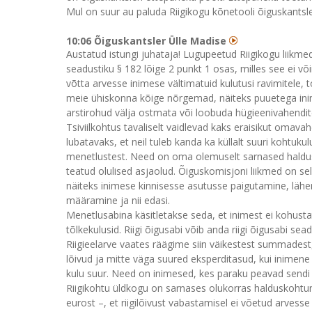
Mul on suur au paluda Riigikogu kõnetooli õiguskantsle
10:06 Õiguskantsler Ülle Madise
Austatud istungi juhataja! Lugupeetud Riigikogu liikmed
seadustiku § 182 lõige 2 punkt 1 osas, milles see ei 
võtta arvesse inimese vältimatuid kulutusi ravimitele, 
meie ühiskonna kõige nõrgemad, näiteks puuetega inime
arstirohud välja ostmata või loobuda hügieenivahendite
Tsiviilkohtus tavaliselt vaidlevad kaks eraisikut omavah
lubatavaks, et neil tuleb kanda ka küllalt suuri kohtukul
menetlustest. Need on oma olemuselt sarnased haldusk
teatud olulised asjaolud. Õiguskomisjoni liikmed on s
näiteks inimese kinnisesse asutusse paigutamine, läh
määramine ja nii edasi.
Menetlusabina käsitletakse seda, et inimest ei kohustat
tõlkekulusid. Riigi õigusabi võib anda riigi õigusabi s
Riigieelarve vaates räägime siin väikestest summade
lõivud ja mitte väga suured eksperditasud, kui inimen
kulu suur. Need on inimesed, kes paraku peavad sendi
Riigikohtu üldkogu on sarnases olukorras halduskohtum
eurost –, et riigilõivust vabastamisel ei võetud arvesse 