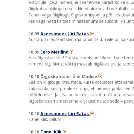
eritoidule. [Osa inimesi] ei saa tervise pärast kõike süüa
Riigikohtu üldkogu otsus. Need olukorrad on küllaltki 
Tänan väga Riigikogu õiguskomisjoni ja põhiseaduskomis
kes väga hästi kaitses ministeeriumi seisukohti. Palun 
10:09
Aseesimees Jüri Ratas
Austatud õiguskantsler, ma tänan teid. Teile on ka küsi
10:09
Eero Merilind
Hea õiguskantsler! Sotsiaalkomisjoni liikmeid see teem
inimene riigilõivust või ta maksab riigilõivu ära ja taotl
10:10 Õiguskantsler Ülle Madise
See on Riigikogu otsustada, kui te otsustate ettepanek
vabastada, sest probleem ongi, et inimese jaoks see 20 
pöördumisel. Ja seal on näiteks ka kohtutäiturite ots
õiguskantsleri ametkonna kirjakast näitab seda – pea
10:10
Aseesimees Jüri Ratas
Tanel Kiik, palun!
10:10
Tanel Kiik