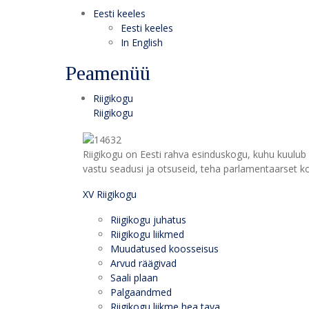
Eesti keeles
Eesti keeles
In English
Peamenüü
Riigikogu
Riigikogu
Riigikogu on Eesti rahva esinduskogu, kuhu kuulub 
vastu seadusi ja otsuseid, teha parlamentaarset kon
XV Riigikogu
Riigikogu juhatus
Riigikogu liikmed
Muudatused koosseisus
Arvud räägivad
Saali plaan
Palgaandmed
Riigikogu liikme hea tava