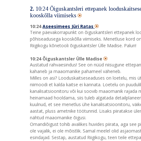
2.
10:24 Õiguskantsleri ettepanek looduskaitses
kooskõlla viimiseks
10:24
Aseesimees Jüri Ratas
Teine päevakorrapunkt on õiguskantsleri ettepanek lo
põhiseadusega kooskõlla viimiseks. Menetluse kord on
Riigikogu kõnetooli õiguskantsler Ülle Madise. Palun!
10:24 Õiguskantsler Ülle Madise
Austatud rahvaesindus! See on nüüd niisugune ettepanek
kahaneb ja maaomanike pahameel väheneb.
Milles on asi? Looduskaitseseaduses on loetelu, mis ütle
niimoodi et kalda kaitse ei kannata. Loetelu on puuduli
kanalisatsioonitoru või kui soovib maaomanik rajada maa
heinamaad hooldama, siis tuleb algatada detailplanee
kuulnud, et see menetlus ühe kanalisatsioonitoru, väike
aastat, pluss ametnike töötunnid. Lisaks piiratakse ül
nähtud maaomanike õigusi.
Omandiõigust tohib avalikes huvides piirata, aga see pi
ole vajalik, ei ole mõistlik. Samal meelel olid asjao
esindajad. Sestap, austatud Riigikogu, teen teile ett